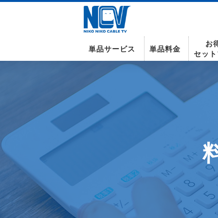
お
単品サービス
単品料金
セット
南東北センター(米沢)
インターネット
テレビ
インターネット
〒992-0044
山形県米沢市春日四丁目2-75