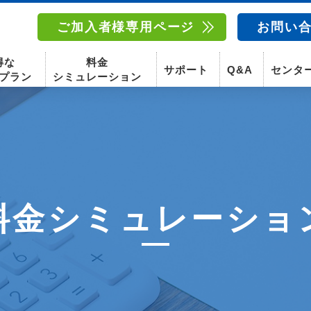
ご加入者様専用ページ
お問い
得な
料金
サポート
Q&A
センタ
プラン
シミュレーション
南東北センター(福島)
函館センター
南東北センター(米沢)
南東北センター(福島)
料金シミュレーショ
スマホ
固定電話
動画
テレビ
スマホ
固定電
〒960-8252
〒041-0801
〒992-0044
〒960-8252
福島県福島市御山字一本松17-1-1
北海道函館市桔梗町379-31
山形県米沢市春日四丁目2-75
福島県福島市御山字一本松17-1-1