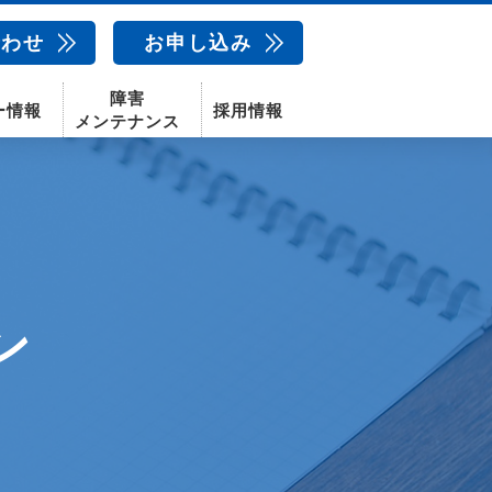
合わせ
お申し込み
障害
ー情報
採用情報
メンテナンス
新卒採用
中途採用
新潟センター
ン
配信サービス
AIカメラ
話
動画配信サービス
〒950-1189
新潟県新潟市西区山田2310-39