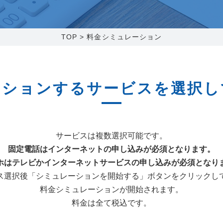
0120-173-577
0138-34-2525
0238-24-2525
0120-173-577
営業時間 9:15～18:00
営業時間 9:00～18:00
営業時間 9:00～18:00
営業時間 9:15～18:00
TOP
>
料金シミュレーション
番組情報
番組情報
函館センター
新潟センター
ーションするサービスを選択し
サービスは複数選択可能です。
〒041-0801
〒950-1189
北海道函館市桔梗町379-31
新潟県新潟市西区山田2310-39
固定電話はインターネットの申し込みが必須となります。
ホはテレビかインターネットサービスの申し込みが必須となり
0138-34-2525
025-210-1200
営業時間 9:00～18:00
営業時間 9:00～18:00
ス選択後「シミュレーションを開始する」ボタンをクリックし
料金シミュレーションが開始されます。
料金は全て税込です。