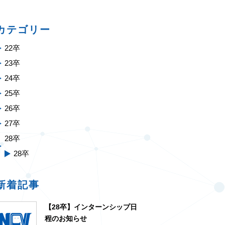
カテゴリー
22卒
23卒
24卒
25卒
26卒
27卒
28卒
28卒
新着記事
【28卒】インターンシップ日
程のお知らせ