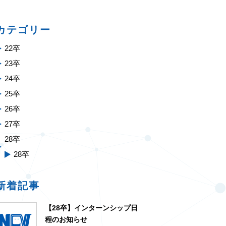
カテゴリー
22卒
23卒
24卒
25卒
26卒
27卒
28卒
28卒
新着記事
【28卒】インターンシップ日
程のお知らせ