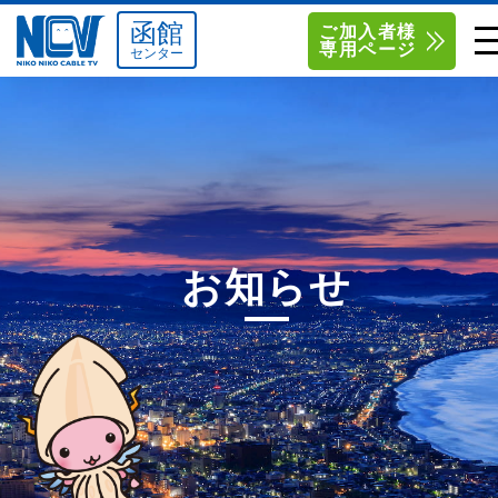
函館
ご加入者様
専用ページ
センター
単品サービス
南東北センター（米沢）
0238-24-2525
単品料金
南東北センター（福島）
0120-173-577
南東北センター(米沢)
南東北センター(福島)
お得なセットプラン
函館センター
0138-34-2525
お知らせ
料金シミュレーション
新潟センター
025-210-1200
サポート
〒992-0044
〒960-8252
山形県米沢市春日四丁目2-75
福島県福島市御山字一本松17-1
Q&A
1
0238-24-2525
0120-173-577
センター情報
営業時間 9:00～18:00
営業時間 9:15～18:00