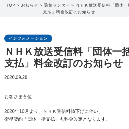
TOP
>
お知らせ
>
函館センター
>
ＮＨＫ放送受信料「団体一
支払」料金改訂のお知らせ
障害メンテナンス情報
函館センター
新潟センター
採用情報
インフォメーション
お問い合わせ
ＮＨＫ放送受信料「団体一
支払」料金改訂のお知らせ
お申し込み
〒041-0801
〒950-1189
北海道函館市桔梗町379-31
新潟県新潟市西区山田2310-39
2020.09.28
0138-34-2525
025-210-1200
営業時間 9:00～18:00
営業時間 9:00～18:00
お客さま各位
2020年10月より、ＮＨＫ受信料値下げに伴い、
衛星契約「団体一括支払」も料金改定となります。