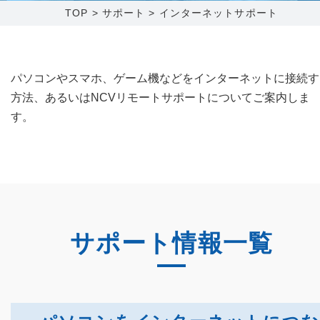
TOP
>
サポート
>
インターネットサポート
障害メンテナンス情報
函館センター
新潟センター
採用情報
パソコンやスマホ、ゲーム機などをインターネットに接続す
方法、あるいはNCVリモートサポートについてご案内しま
お問い合わせ
す。
お申し込み
〒041-0801
〒950-1189
北海道函館市桔梗町379-31
新潟県新潟市西区山田2310-39
0138-34-2525
025-210-1200
営業時間 9:00～18:00
営業時間 9:00～18:00
サポート情報一覧