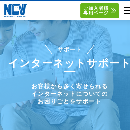
ご加入者様
専用ページ
単品サービス
南東北センター（米沢）
0238-24-2525
単品料金
南東北センター（福島）
0120-173-577
サポート
南東北センター(米沢)
南東北センター(福島)
インターネットサポー
お得なセットプラン
函館センター
0138-34-2525
料金シミュレーション
新潟センター
025-210-1200
お客様から多く寄せられる
インターネットについての
サポート
お困りごとをサポート
〒992-0044
〒960-8252
山形県米沢市春日四丁目2-75
福島県福島市御山字一本松17-1
Q&A
1
0238-24-2525
0120-173-577
センター情報
営業時間 9:00～18:00
営業時間 9:15～18:00