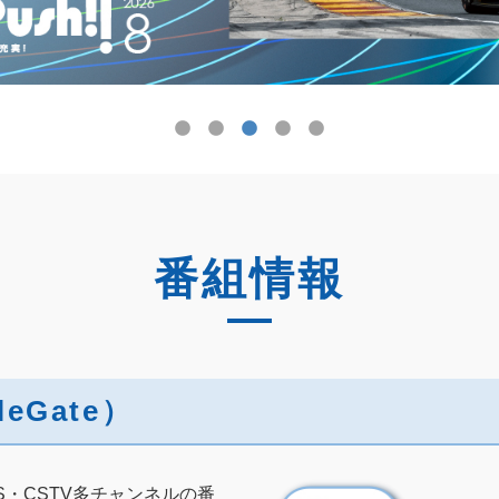
番組情報
eGate）
S・CSTV多チャンネルの番