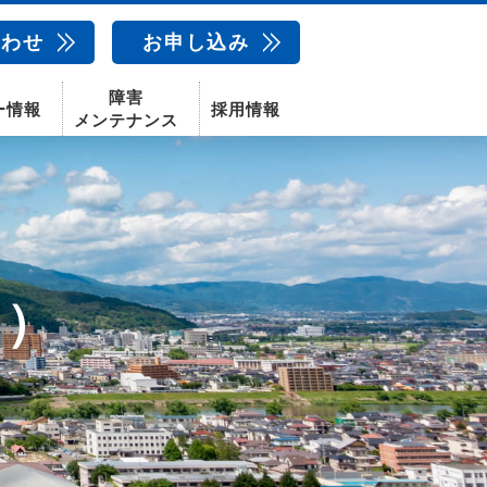
合わせ
お申し込み
障害
ー情報
採用情報
メンテナンス
新卒採用
中途採用
新潟センター
島）
配信サービス
AIカメラ
話
動画配信サービス
〒950-1189
新潟県新潟市西区山田2310-39