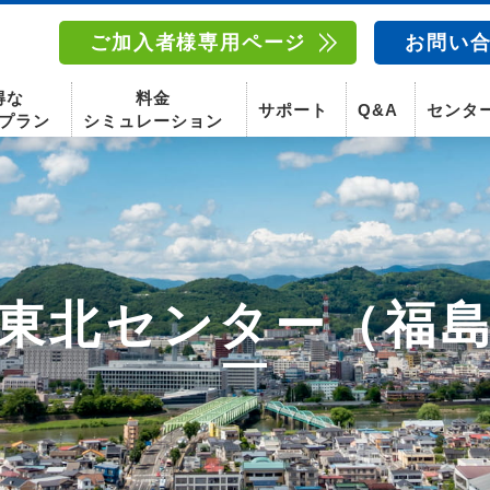
ご加入者様専用ページ
お問い
得な
料金
サポート
Q&A
センタ
プラン
シミュレーション
南東北センター(福島)
函館センター
南東北センター(米沢)
南東北センター(福島)
東北センター（福
スマホ
固定電話
動画
テレビ
スマホ
固定電
〒960-8252
〒041-0801
〒992-0044
〒960-8252
福島県福島市御山字一本松17-1-1
北海道函館市桔梗町379-31
山形県米沢市春日四丁目2-75
福島県福島市御山字一本松17-1-1