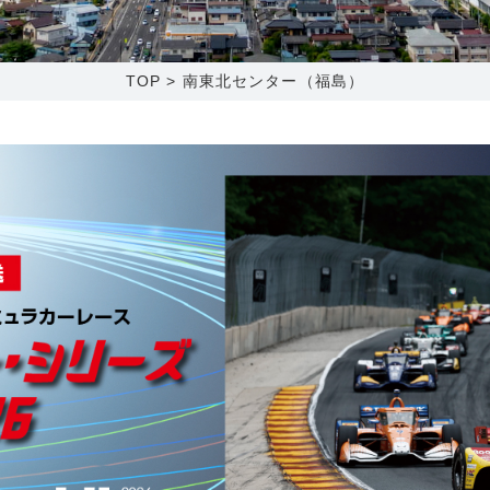
0120-173-577
0138-34-2525
0238-24-2525
0120-173-577
営業時間 9:15～18:00
営業時間 9:00～18:00
営業時間 9:00～18:00
営業時間 9:15～18:00
TOP
>
南東北センター（福島）
番組情報
番組情報
函館センター
新潟センター
〒041-0801
〒950-1189
北海道函館市桔梗町379-31
新潟県新潟市西区山田2310-39
0138-34-2525
025-210-1200
営業時間 9:00～18:00
営業時間 9:00～18:00