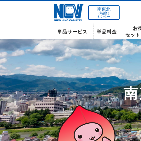
南東北
（福島）
センター
お
単品サービス
単品料金
セット
南東北センター(米沢)
南
インターネット
テレビ
インターネット
〒992-0044
山形県米沢市春日四丁目2-75