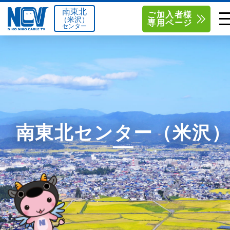
南東北
ご加入者様
（米沢）
専用ページ
センター
単品サービス
南東北センター（米沢）
0238-24-2525
単品料金
南東北センター（福島）
0120-173-577
南東北センター(米沢)
南東北センター(福島)
お得なセットプラン
函館センター
0138-34-2525
南東北センター（米沢
料金シミュレーション
新潟センター
025-210-1200
サポート
〒992-0044
〒960-8252
山形県米沢市春日四丁目2-75
福島県福島市御山字一本松17-1
Q&A
1
0238-24-2525
0120-173-577
センター情報
営業時間 9:00～18:00
営業時間 9:15～18:00