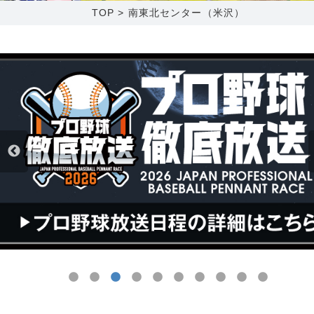
TOP
>
南東北センター（米沢）
障害メンテナンス情報
函館センター
新潟センター
採用情報
お問い合わせ
お申し込み
〒041-0801
〒950-1189
北海道函館市桔梗町379-31
新潟県新潟市西区山田2310-39
0138-34-2525
025-210-1200
営業時間 9:00～18:00
営業時間 9:00～18:00