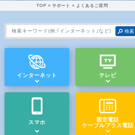
TOP
>
サポート
>
よくあるご質問
障害メンテナンス情報
函館センター
新潟センター
採用情報
お問い合わせ
お申し込み
〒041-0801
〒950-1189
北海道函館市桔梗町379-31
新潟県新潟市西区山田2310-39
インターネット
テレビ
0138-34-2525
025-210-1200
営業時間 9:00～18:00
営業時間 9:00～18:00
固定電話
スマホ
ケーブルプラス電話