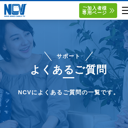
ご加入者様
専用ページ
単品サービス
南東北センター（米沢）
0238-24-2525
単品料金
南東北センター（福島）
0120-173-577
南東北センター(米沢)
南東北センター(福島)
サポート
お得なセットプラン
函館センター
0138-34-2525
よくあるご質問
料金シミュレーション
新潟センター
025-210-1200
NCVによくあるご質問の一覧です。
サポート
〒992-0044
〒960-8252
山形県米沢市春日四丁目2-75
福島県福島市御山字一本松17-1
Q&A
1
0238-24-2525
0120-173-577
センター情報
営業時間 9:00～18:00
営業時間 9:15～18:00