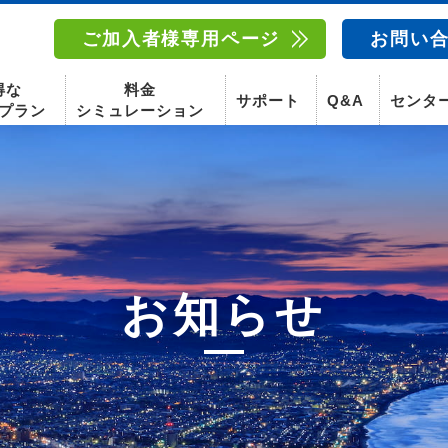
ご加入者様専用ページ
お問い
得な
料金
サポート
Q&A
センタ
プラン
シミュレーション
南東北センター(福島)
函館センター
南東北センター(米沢)
南東北センター(福島)
スマホ
お知らせ
固定電話
動画
テレビ
スマホ
固定電
〒960-8252
〒041-0801
〒992-0044
〒960-8252
福島県福島市御山字一本松17-1-1
北海道函館市桔梗町379-31
山形県米沢市春日四丁目2-75
福島県福島市御山字一本松17-1-1