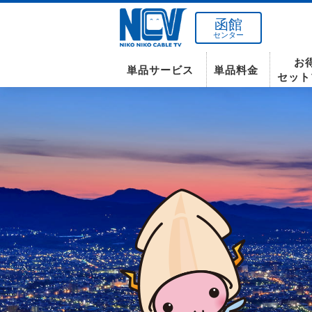
函館
センター
お
単品サービス
単品料金
セット
南東北センター(米沢)
インターネット
テレビ
インターネット
〒992-0044
山形県米沢市春日四丁目2-75