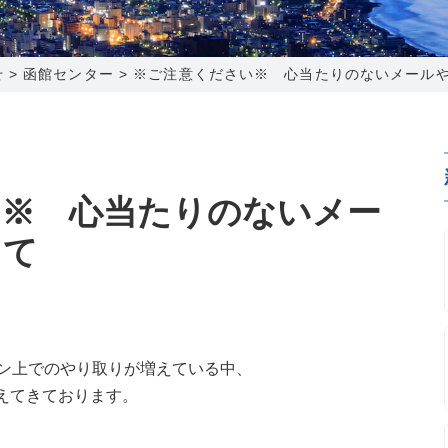
0120-173-577
0138-34-2525
0238-24-2525
0120-173-577
営業時間 9:15～18:00
営業時間 9:00～18:00
営業時間 9:00～18:00
営業時間 9:15～18:00
せ
>
函館センター
>
※ご注意ください※ 心当たりのないメール
番組情報
番組情報
函館センター
新潟センター
い※ 心当たりのないメー
して
〒041-0801
〒950-1189
北海道函館市桔梗町379-31
新潟県新潟市西区山田2310-39
0138-34-2525
025-210-1200
営業時間 9:00～18:00
営業時間 9:00～18:00
ン上でのやり取りが増えている中、
えてきております。