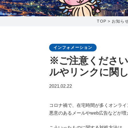
0238-24-2525
営業時間 9:00～18:00
TOP
>
お知ら
番組情報
インフォメーション
※ご注意くださ
ルやリンクに関
2021.02.22
コロナ禍で、在宅時間が多くオンライ
悪意のあるメールやweb広告などが増
こういったものに関する対処方法は、