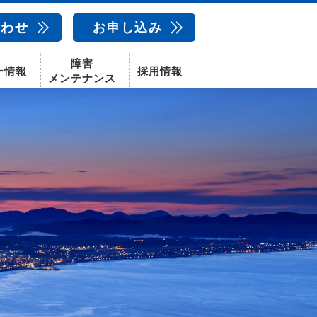
合わせ
お申し込み
障害
ー情報
採用情報
メンテナンス
新卒採用
中途採用
新潟センター
配信サービス
AIカメラ
話
動画配信サービス
〒950-1189
新潟県新潟市西区山田2310-39