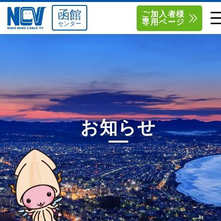
函館
ご加入者様
専用ページ
センター
単品サービス
南東北センター（米沢）
0238-24-2525
単品料金
南東北センター（福島）
0120-173-577
南東北センター(米沢)
南東北センター(福島)
お得なセットプラン
函館センター
0138-34-2525
お知らせ
料金シミュレーション
新潟センター
025-210-1200
サポート
〒992-0044
〒960-8252
山形県米沢市春日四丁目2-75
福島県福島市御山字一本松17-1
Q&A
1
0238-24-2525
0120-173-577
センター情報
営業時間 9:00～18:00
営業時間 9:15～18:00