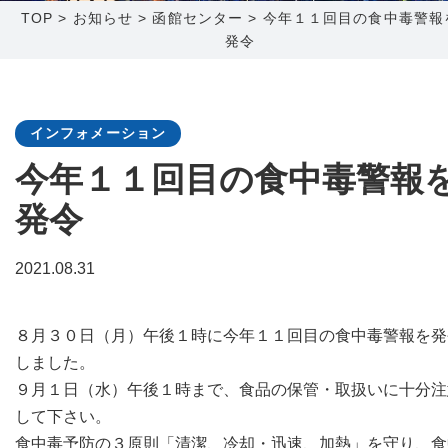
TOP
>
お知らせ
>
函館センター
>
今年１１回目の食中毒警報
発令
障害メンテナンス情報
函館センター
新潟センター
採用情報
インフォメーション
お問い合わせ
今年１１回目の食中毒警報
発令
お申し込み
〒041-0801
〒950-1189
北海道函館市桔梗町379-31
新潟県新潟市西区山田2310-39
2021.08.31
0138-34-2525
025-210-1200
営業時間 9:00～18:00
営業時間 9:00～18:00
８月３０日（月）午後１時に今年１１回目の食中毒警報を発
しました。
９月１日（水）午後１時まで、食品の保管・取扱いに十分注
して下さい。
食中毒予防の３原則「清潔、冷却・迅速、加熱」を守り、食