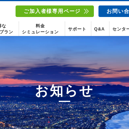
ご加入者様専用ページ
お問い
得な
料金
サポート
Q&A
センタ
プラン
シミュレーション
南東北センター(福島)
函館センター
南東北センター(米沢)
南東北センター(福島)
スマホ
お知らせ
固定電話
動画
テレビ
スマホ
固定電
〒960-8252
〒041-0801
〒992-0044
〒960-8252
福島県福島市御山字一本松17-1-1
北海道函館市桔梗町379-31
山形県米沢市春日四丁目2-75
福島県福島市御山字一本松17-1-1