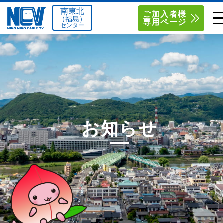
南東北
ご加入者様
（福島）
専用ページ
センター
単品サービス
南東北センター（米沢）
0238-24-2525
単品料金
南東北センター（福島）
0120-173-577
南東北センター(米沢)
南東北センター(福島)
お得なセットプラン
函館センター
0138-34-2525
お知らせ
料金シミュレーション
新潟センター
025-210-1200
サポート
〒992-0044
〒960-8252
山形県米沢市春日四丁目2-75
福島県福島市御山字一本松17-1
Q&A
1
0238-24-2525
0120-173-577
センター情報
営業時間 9:00～18:00
営業時間 9:15～18:00