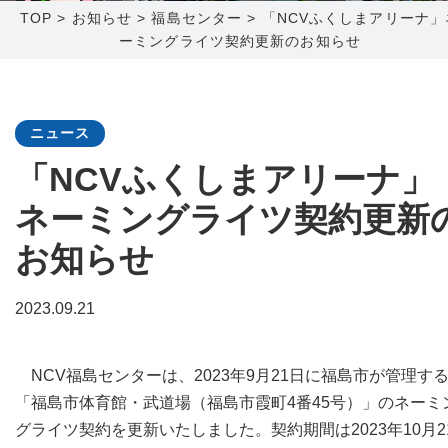
TOP
>
お知らせ
>
福島センター
>
「NCVふくしまアリーナ」
ーミングライツ契約更新のお知らせ
障害メンテナンス情報
函館センター
新潟センター
採用情報
ニュース
お問い合わせ
「NCVふくしまアリーナ」
ネーミングライツ契約更新
お申し込み
〒041-0801
〒950-1189
北海道函館市桔梗町379-31
新潟県新潟市西区山田2310-39
お知らせ
0138-34-2525
025-210-1200
営業時間 9:00～18:00
営業時間 9:00～18:00
2023.09.21
NCV福島センターは、2023年9月21日に福島市が管理す
「福島市体育館・武道場（福島市霞町4番45号）」のネーミ
グライツ契約を更新いたしました。契約期間は2023年10月2