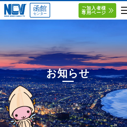
函館
ご加入者様
専用ページ
センター
単品サービス
南東北センター（米沢）
0238-24-2525
単品料金
南東北センター（福島）
0120-173-577
南東北センター(米沢)
南東北センター(福島)
お得なセットプラン
函館センター
0138-34-2525
お知らせ
料金シミュレーション
新潟センター
025-210-1200
サポート
〒992-0044
〒960-8252
山形県米沢市春日四丁目2-75
福島県福島市御山字一本松17-1
Q&A
1
0238-24-2525
0120-173-577
センター情報
営業時間 9:00～18:00
営業時間 9:15～18:00