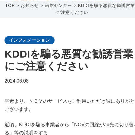
TOP
>
お知らせ
>
函館センター
>
KDDIを騙る悪質な勧誘営
ご注意ください
障害メンテナンス情報
函館センター
新潟センター
採用情報
インフォメーション
お問い合わせ
KDDIを騙る悪質な勧誘営業
にご注意ください
お申し込み
〒041-0801
〒950-1189
北海道函館市桔梗町379-31
新潟県新潟市西区山田2310-39
2024.06.08
0138-34-2525
025-210-1200
営業時間 9:00～18:00
営業時間 9:00～18:00
平素より、ＮＣＶのサービスをご利用いただき誠にありがと
ございます。
近頃、KDDIを騙る事業者から「NCVの回線がau光に切り替
る」等の説明をする