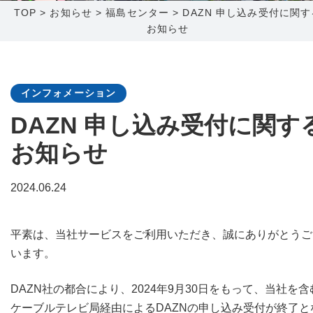
TOP
>
お知らせ
>
福島センター
>
DAZN 申し込み受付に関す
お知らせ
障害メンテナンス情報
函館センター
新潟センター
採用情報
インフォメーション
お問い合わせ
DAZN 申し込み受付に関す
お知らせ
お申し込み
〒041-0801
〒950-1189
北海道函館市桔梗町379-31
新潟県新潟市西区山田2310-39
2024.06.24
0138-34-2525
025-210-1200
営業時間 9:00～18:00
営業時間 9:00～18:00
平素は、当社サービスをご利用いただき、誠にありがとうご
います。
DAZN社の都合により、2024年9月30日をもって、当社を含
ケーブルテレビ局経由によるDAZNの申し込み受付が終了と