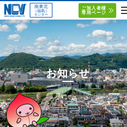
南東北
ご加入者様
（福島）
専用ページ
センター
単品サービス
南東北センター（米沢）
0238-24-2525
単品料金
南東北センター（福島）
0120-173-577
南東北センター(米沢)
南東北センター(福島)
お得なセットプラン
函館センター
0138-34-2525
お知らせ
料金シミュレーション
新潟センター
025-210-1200
サポート
〒992-0044
〒960-8252
山形県米沢市春日四丁目2-75
福島県福島市御山字一本松17-1
Q&A
1
0238-24-2525
0120-173-577
センター情報
営業時間 9:00～18:00
営業時間 9:15～18:00