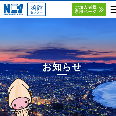
函館
ご加入者様
専用ページ
センター
単品サービス
南東北センター（米沢）
0238-24-2525
単品料金
南東北センター（福島）
0120-173-577
南東北センター(米沢)
南東北センター(福島)
お得なセットプラン
函館センター
0138-34-2525
お知らせ
料金シミュレーション
新潟センター
025-210-1200
サポート
〒992-0044
〒960-8252
山形県米沢市春日四丁目2-75
福島県福島市御山字一本松17-1
Q&A
1
0238-24-2525
0120-173-577
センター情報
営業時間 9:00～18:00
営業時間 9:15～18:00