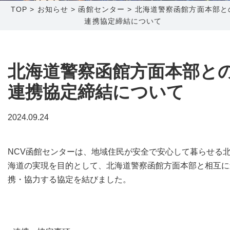
TOP
>
お知らせ
>
函館センター
>
北海道警察函館方面本部と
連携協定締結について
障害メンテナンス情報
函館センター
新潟センター
採用情報
北海道警察函館方面本部と
お問い合わせ
連携協定締結について
お申し込み
〒041-0801
〒950-1189
2024.09.24
北海道函館市桔梗町379-31
新潟県新潟市西区山田2310-39
0138-34-2525
025-210-1200
NCV函館センターは、地域住民が安全で安心して暮らせる
営業時間 9:00～18:00
営業時間 9:00～18:00
海道の実現を目的として、北海道警察函館方面本部と相互に
携・協力する協定を結びました。