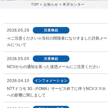
TOP
>
お知らせ
>
米沢センター
障害メンテナンス情報
函館センター
新潟センター
採用情報
2026.05.26
注意喚起
≪ご注意ください≫当社の関係者になりすました詐欺メー
お問い合わせ
ルについて
お申し込み
〒041-0801
〒950-1189
2026.05.05
注意喚起
北海道函館市桔梗町379-31
新潟県新潟市西区山田2310-39
NCVからの通知を装った迷惑メールにご注意ください
0138-34-2525
025-210-1200
営業時間 9:00～18:00
営業時間 9:00～18:00
2026.04.10
インフォメーション
NTTドコモ 3G（FOMA）サービス終了に伴うNCVスマホ
への影響に関しまして