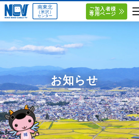
南東北
ご加入者様
（米沢）
専用ページ
センター
単品サービス
南東北センター（米沢）
0238-24-2525
単品料金
南東北センター（福島）
0120-173-577
南東北センター(米沢)
南東北センター(福島)
お得なセットプラン
函館センター
0138-34-2525
お知らせ
料金シミュレーション
新潟センター
025-210-1200
サポート
〒992-0044
〒960-8252
山形県米沢市春日四丁目2-75
福島県福島市御山字一本松17-1
Q&A
1
0238-24-2525
0120-173-577
センター情報
営業時間 9:00～18:00
営業時間 9:15～18:00