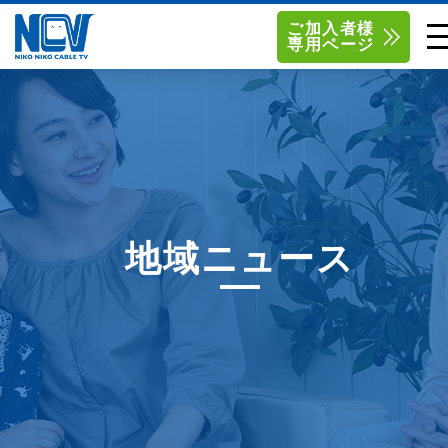
ご加入者様
専用ページ
単品サービス
南東北センター（米沢）
0238-24-2525
単品料金
南東北センター（福島）
0120-173-577
南東北センター(米沢)
南東北センター(福島)
お得なセットプラン
函館センター
0138-34-2525
地域ニュース
料金シミュレーション
新潟センター
025-210-1200
サポート
〒992-0044
〒960-8252
山形県米沢市春日四丁目2-75
福島県福島市御山字一本松17-1
Q&A
1
0238-24-2525
0120-173-577
センター情報
営業時間 9:00～18:00
営業時間 9:15～18:00