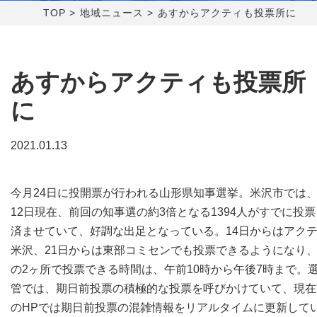
TOP
>
地域ニュース
>
あすからアクティも投票所に
障害メンテナンス情報
函館センター
新潟センター
採用情報
あすからアクティも投票所
に
お問い合わせ
2021.01.13
お申し込み
〒041-0801
〒950-1189
北海道函館市桔梗町379-31
新潟県新潟市西区山田2310-39
今月24日に投開票が行われる山形県知事選挙。米沢市では
0138-34-2525
025-210-1200
12日現在、前回の知事選の約3倍となる1394人がすでに投票
営業時間 9:00～18:00
営業時間 9:00～18:00
済ませていて、好調な出足となっている。14日からはアク
米沢、21日からは東部コミセンでも投票できるようになり
の2ヶ所で投票できる時間は、午前10時から午後7時まで。
管では、期日前投票の積極的な投票を呼びかけていて、現在
のHPでは期日前投票の混雑情報をリアルタイムに更新して