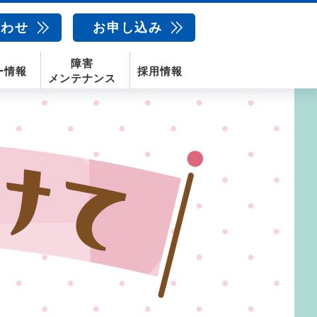
合わせ
お申し込み
障害
ー情報
採用情報
メンテナンス
新卒採用
中途採用
新潟センター
配信サービス
AIカメラ
話
動画配信サービス
〒950-1189
新潟県新潟市西区山田2310-39