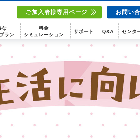
ご加入者様専用ページ
お問い
得な
料金
サポート
Q&A
センタ
プラン
シミュレーション
南東北センター(福島)
函館センター
南東北センター(米沢)
南東北センター(福島)
スマホ
固定電話
動画
テレビ
スマホ
固定電
〒960-8252
〒041-0801
〒992-0044
〒960-8252
福島県福島市御山字一本松17-1-1
北海道函館市桔梗町379-31
山形県米沢市春日四丁目2-75
福島県福島市御山字一本松17-1-1