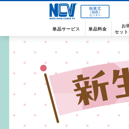
南東北
（福島）
センター
お
単品サービス
単品料金
セット
南東北センター(米沢)
インターネット
テレビ
インターネット
〒992-0044
山形県米沢市春日四丁目2-75