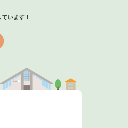
。
しています！