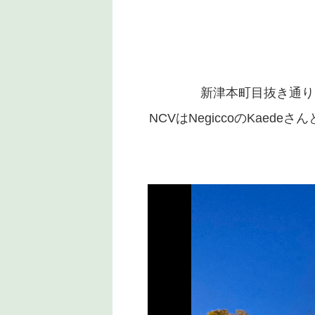
新津本町目抜き通り
NCVはNegiccoのKaed