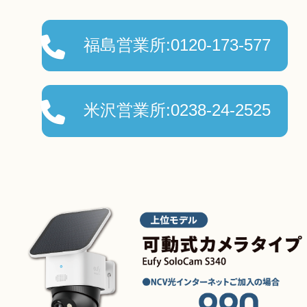
障害メンテナンス情報
福島営業所:0120-173-577
函館センター
新潟センター
採用情報
米沢営業所:0238-24-2525
お問い合わせ
お申し込み
〒041-0801
〒950-1189
北海道函館市桔梗町379-31
新潟県新潟市西区山田2310-39
0138-34-2525
025-210-1200
営業時間 9:00～18:00
営業時間 9:00～18:00