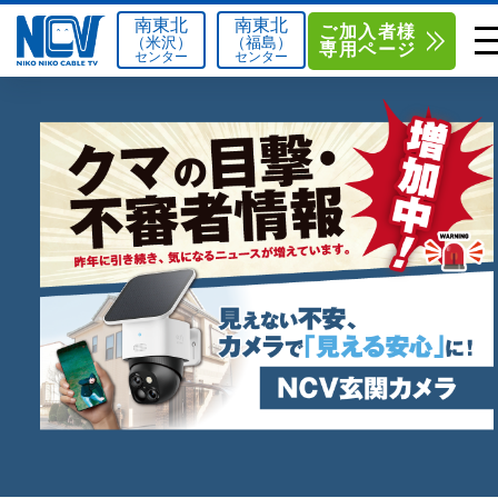
南東北
南東北
ご加入者様
（米沢）
（福島）
専用ページ
センター
センター
単品サービス
南東北センター（米沢）
0238-24-2525
単品料金
南東北センター（福島）
0120-173-577
南東北センター(米沢)
南東北センター(福島)
お得なセットプラン
函館センター
0138-34-2525
料金シミュレーション
新潟センター
025-210-1200
サポート
〒992-0044
〒960-8252
山形県米沢市春日四丁目2-75
福島県福島市御山字一本松17-1
Q&A
1
0238-24-2525
0120-173-577
センター情報
営業時間 9:00～18:00
営業時間 9:15～18:00