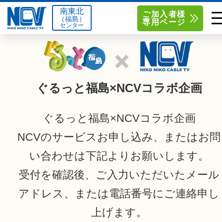
南東北
ご加入者様
（福島）
専用ページ
センター
単品サービス
南東北センター（米沢）
0238-24-2525
単品料金
南東北センター（福島）
0120-173-577
ぐるっと福島×NCVコラボ企画
南東北センター(米沢)
南東北センター(福島)
お得なセットプラン
函館センター
0138-34-2525
ぐるっと福島×NCVコラボ企画
料金シミュレーション
新潟センター
025-210-1200
NCVのサービスお申し込み、またはお問
い合わせは下記よりお願いします。
サポート
受付を確認後、ご入力いただいたメール
〒992-0044
〒960-8252
山形県米沢市春日四丁目2-75
福島県福島市御山字一本松17-1
Q&A
アドレス、または電話番号にご連絡申し
1
上げます。
0238-24-2525
0120-173-577
センター情報
営業時間 9:00～18:00
営業時間 9:15～18:00