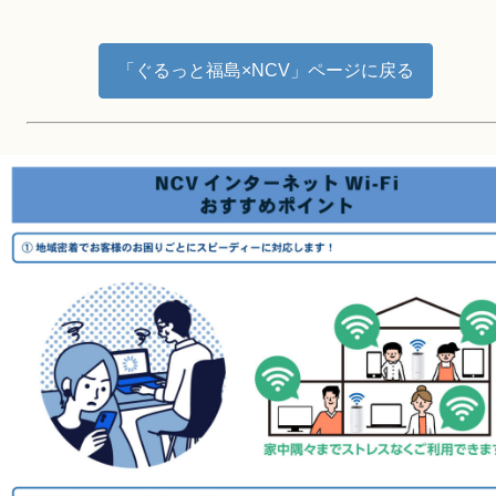
障害メンテナンス情報
「ぐるっと福島×NCV」ページに戻る
函館センター
新潟センター
採用情報
お問い合わせ
お申し込み
〒041-0801
〒950-1189
北海道函館市桔梗町379-31
新潟県新潟市西区山田2310-39
0138-34-2525
025-210-1200
営業時間 9:00～18:00
営業時間 9:00～18:00