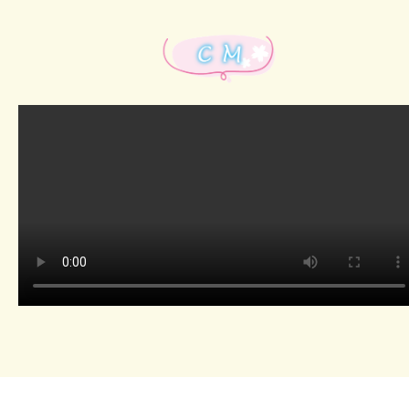
障害メンテナンス情報
函館センター
新潟センター
採用情報
お問い合わせ
お申し込み
〒041-0801
〒950-1189
北海道函館市桔梗町379-31
新潟県新潟市西区山田2310-39
0138-34-2525
025-210-1200
営業時間 9:00～18:00
営業時間 9:00～18:00