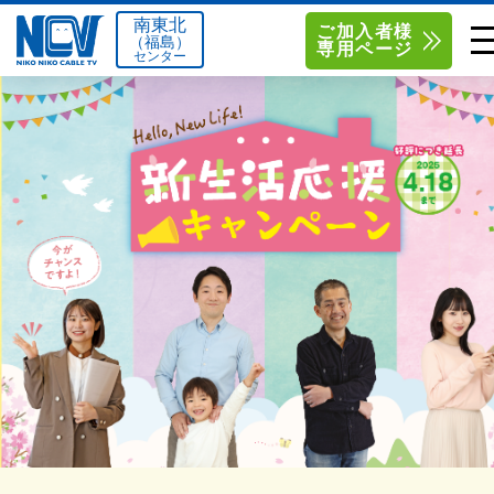
南東北
ご加入者様
（福島）
専用ページ
センター
単品サービス
南東北センター（米沢）
0238-24-2525
単品料金
南東北センター（福島）
0120-173-577
南東北センター(米沢)
南東北センター(福島)
お得なセットプラン
函館センター
0138-34-2525
料金シミュレーション
新潟センター
025-210-1200
サポート
〒992-0044
〒960-8252
山形県米沢市春日四丁目2-75
福島県福島市御山字一本松17-1
Q&A
1
0238-24-2525
0120-173-577
センター情報
営業時間 9:00～18:00
営業時間 9:15～18:00