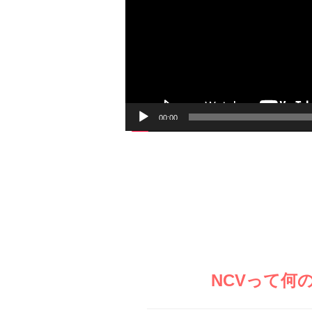
レ
ー
ヤ
ー
00:00
NCVって何