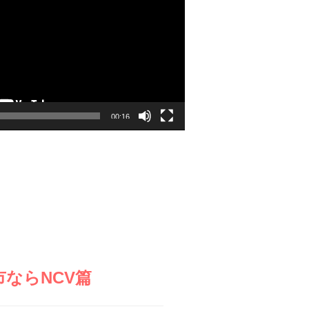
00:16
市ならNCV篇