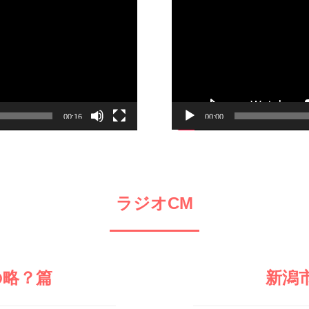
レ
ー
ヤ
ー
00:16
00:00
ラジオCM
の略？篇
新潟