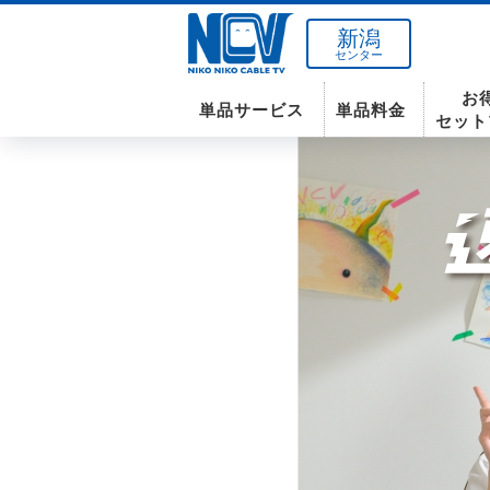
新潟
センター
お
単品サービス
単品料金
セット
南東北センター(米沢)
インターネット
テレビ
インターネット
〒992-0044
山形県米沢市春日四丁目2-75