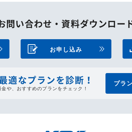
使
っ
て
お問い合わせ・
資料ダウンロー
く
だ
さ
お申し込み
い。
最適なプランを診断！
プラ
料金や、
おすすめのプランをチェック！