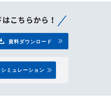
使
っ
て
ドはこちらから！
く
だ
さ
資料ダウンロード
い。
ンシミュレーション