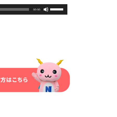
ボ
00:00
リ
ュ
ー
ム
調
節
に
は
上
下
矢
印
キ
ー
を