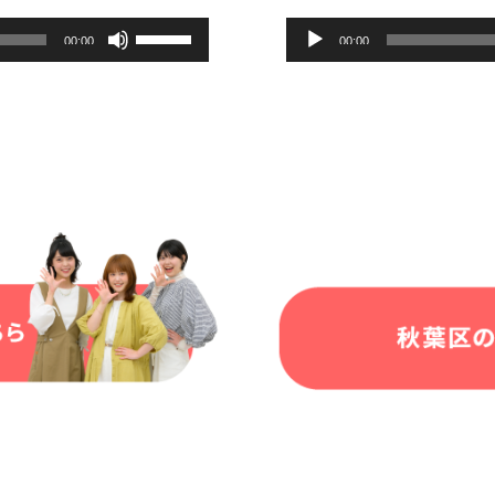
ボ
音
00:00
00:00
リ
声
ュ
プ
ー
レ
ム
ー
調
ヤ
節
ー
に
は
上
下
矢
印
キ
ー
を