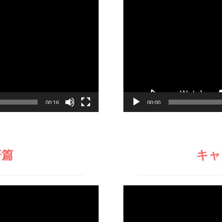
画
プ
レ
ー
ヤ
ー
00:16
00:00
軒篇
キャ
動
画
プ