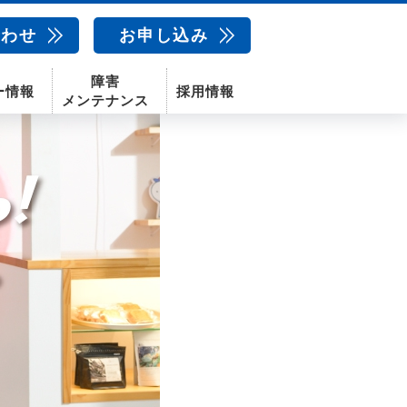
合わせ
お申し込み
障害
ー情報
採用情報
メンテナンス
新卒採用
中途採用
新潟センター
配信サービス
AIカメラ
話
動画配信サービス
〒950-1189
新潟県新潟市西区山田2310-39