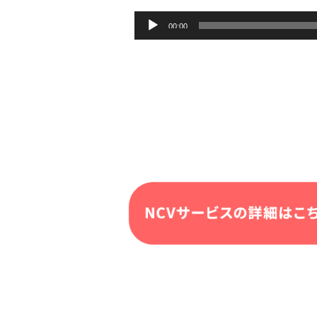
音
00:00
声
プ
レ
ー
ヤ
ー