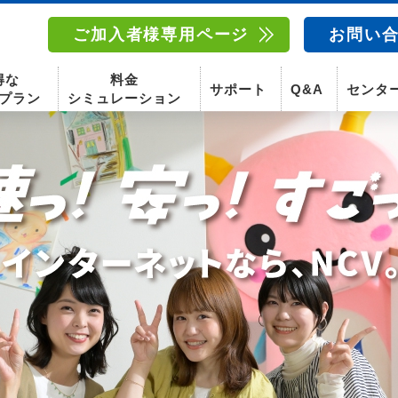
ご加入者様専用ページ
お問い
得な
料金
サポート
Q&A
センタ
プラン
シミュレーション
南東北センター(福島)
函館センター
南東北センター(米沢)
南東北センター(福島)
スマホ
固定電話
動画
テレビ
スマホ
固定電
〒960-8252
〒041-0801
〒992-0044
〒960-8252
福島県福島市御山字一本松17-1-1
北海道函館市桔梗町379-31
山形県米沢市春日四丁目2-75
福島県福島市御山字一本松17-1-1