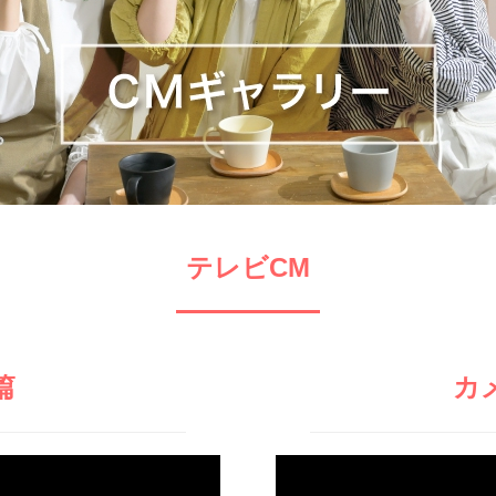
0120-173-577
0138-34-2525
0238-24-2525
0120-173-577
営業時間 9:15～18:00
営業時間 9:00～18:00
営業時間 9:00～18:00
営業時間 9:15～18:00
番組情報
番組情報
函館センター
新潟センター
テレビCM
〒041-0801
〒950-1189
北海道函館市桔梗町379-31
新潟県新潟市西区山田2310-39
0138-34-2525
025-210-1200
篇
カ
営業時間 9:00～18:00
営業時間 9:00～18:00
動