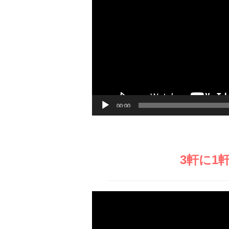
画
プ
レ
ー
ヤ
ー
00:00
3軒に1
動
画
プ