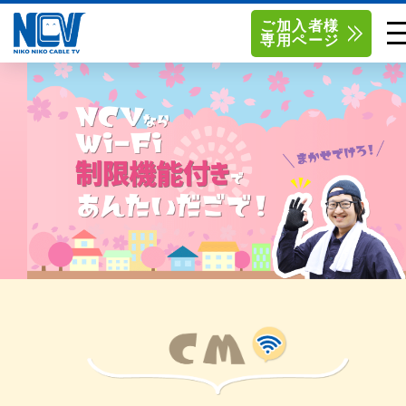
ご加入者様
専用ページ
単品サービス
南東北センター（米沢）
0238-24-2525
単品料金
南東北センター（福島）
0120-173-577
南東北センター(米沢)
南東北センター(福島)
お得なセットプラン
函館センター
0138-34-2525
料金シミュレーション
新潟センター
025-210-1200
サポート
〒992-0044
〒960-8252
山形県米沢市春日四丁目2-75
福島県福島市御山字一本松17-1
Q&A
1
0238-24-2525
0120-173-577
センター情報
営業時間 9:00～18:00
営業時間 9:15～18:00