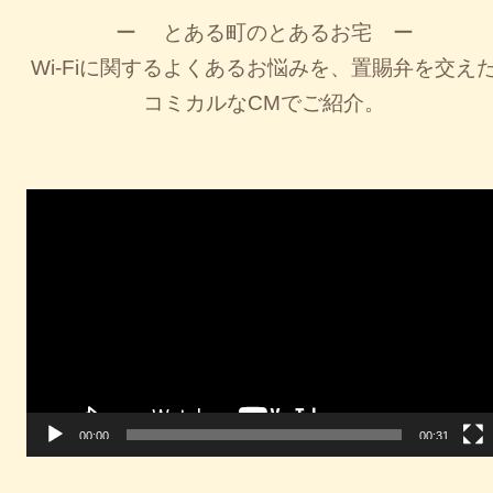
ー とある町のとあるお宅 ー
障害メンテナンス情報
Wi-Fiに関するよくあるお悩みを、置賜弁を交え
函館センター
新潟センター
コミカルなCMでご紹介。
採用情報
お問い合わせ
動
画
お申し込み
〒041-0801
〒950-1189
プ
北海道函館市桔梗町379-31
新潟県新潟市西区山田2310-39
レ
0138-34-2525
025-210-1200
ー
営業時間 9:00～18:00
営業時間 9:00～18:00
ヤ
ー
00:00
00:31