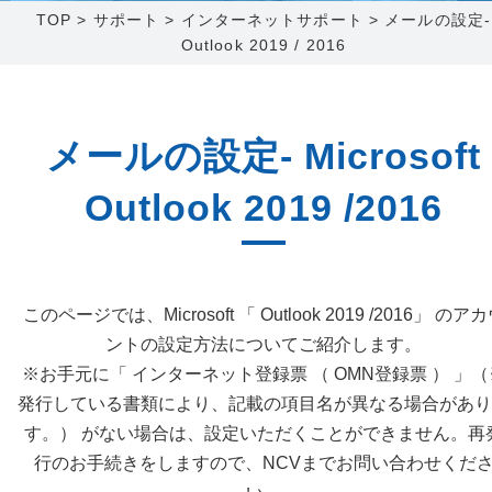
TOP
>
サポート
>
インターネットサポート
>
メールの設定-
Outlook 2019 / 2016
障害メンテナンス情報
函館センター
新潟センター
採用情報
メールの設定- Microsoft
お問い合わせ
Outlook 2019 /2016
お申し込み
〒041-0801
〒950-1189
北海道函館市桔梗町379-31
新潟県新潟市西区山田2310-39
0138-34-2525
025-210-1200
このページでは、Microsoft 「 Outlook 2019 /2016」 のア
営業時間 9:00～18:00
営業時間 9:00～18:00
ントの設定方法についてご紹介します。
※お手元に「 インターネット登録票 （ OMN登録票 ） 」（
発行している書類により、記載の項目名が異なる場合があり
す。） がない場合は、設定いただくことができません。再
行のお手続きをしますので、NCVまでお問い合わせくだ