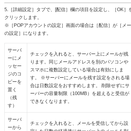
5.［詳細設定］タブで、[配信］欄の項目を設定し、［OK］
クリックします。
※［POPアカウントの設定］画面の場合は［配信］が［メ
の設定］になります。
サーバ
チェックを入れると、サーバー上にメールが残
ーにメ
ります。同じメールアドレスを別のパソコンや
ッセー
スマホに複数設定している場合は有効にしま
ジのコ
す。 ※サーバーにメールを残す設定をされる場
ピーを
合は日数設定をおすすめします。 削除せずにサ
置く
ーバーの容量制限（100MB）を超えると受信が
（残
できなくなります。
す）
サーバ
チェックを入れると、メールを受信してから設
ーから