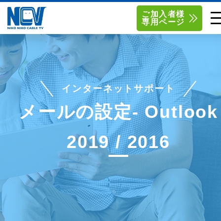
ご加入者様
専用ページ
単品サービス
南東北センター（米沢）
0238-24-2525
単品料金
南東北センター（福島）
0120-173-577
インターネットサポート
南東北センター(米沢)
南東北センター(福島)
お得なセットプラン
函館センター
0138-34-2525
メールの設定- Outlook
料金シミュレーション
新潟センター
025-210-1200
2019 / 2016
サポート
〒992-0044
〒960-8252
山形県米沢市春日四丁目2-75
福島県福島市御山字一本松17-1
Q&A
1
0238-24-2525
0120-173-577
センター情報
営業時間 9:00～18:00
営業時間 9:15～18:00