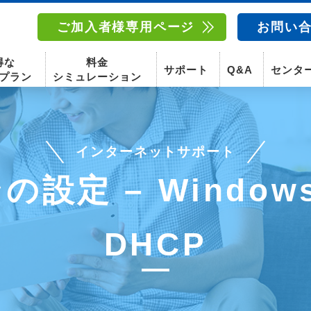
ご加入者様専用ページ
お問い
得な
料金
サポート
Q&A
センタ
プラン
シミュレーション
インターネットサポート
南東北センター(福島)
函館センター
南東北センター(米沢)
南東北センター(福島)
の設定 – Window
スマホ
固定電話
動画
テレビ
スマホ
固定電
DHCP
〒960-8252
〒041-0801
〒992-0044
〒960-8252
福島県福島市御山字一本松17-1-1
北海道函館市桔梗町379-31
山形県米沢市春日四丁目2-75
福島県福島市御山字一本松17-1-1