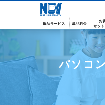
お
単品サービス
単品料金
セット
南東北センター(米沢)
パソコン
インターネット
テレビ
インターネット
〒992-0044
山形県米沢市春日四丁目2-75