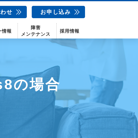
合わせ
お申し込み
障害
ー情報
採用情報
メンテナンス
新卒採用
中途採用
新潟センター
s8の場合
配信サービス
AIカメラ
話
動画配信サービス
〒950-1189
新潟県新潟市西区山田2310-39