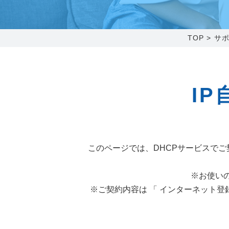
0238-24-2525
営業時間 9:00～18:00
TOP
>
サ
番組情報
IP
このページでは、DHCPサービスでご契
※お使い
※ご契約内容は 「 インターネット登