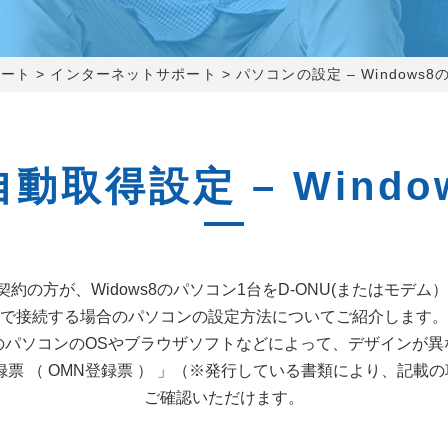
0120-173-577
0138-34-2525
0238-24-2525
0120-173-577
営業時間 9:15～18:00
営業時間 9:00～18:00
営業時間 9:00～18:00
営業時間 9:15～18:00
ポート
>
インターネットサポート
>
パソコンの設定 – Windows8
番組情報
番組情報
函館センター
新潟センター
自動取得設定 – Windo
〒041-0801
〒950-1189
約の方が、Widows8のパソコン1台をD-ONU(またはモデ
北海道函館市桔梗町379-31
新潟県新潟市西区山田2310-39
で接続する場合のパソコンの設定方法についてご紹介します。
0138-34-2525
025-210-1200
のパソコンのOSやブラウザソフトなどによって、デザインが異
営業時間 9:00～18:00
営業時間 9:00～18:00
録票 （ OMN登録票 ） 」（※発行している書類により、記載
ご確認いただけます。