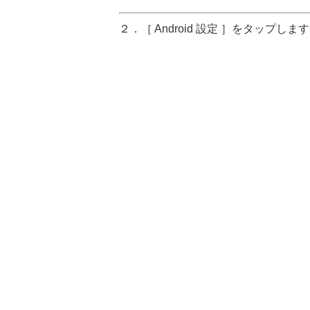
２．［ Android 設定 ］をタップしま