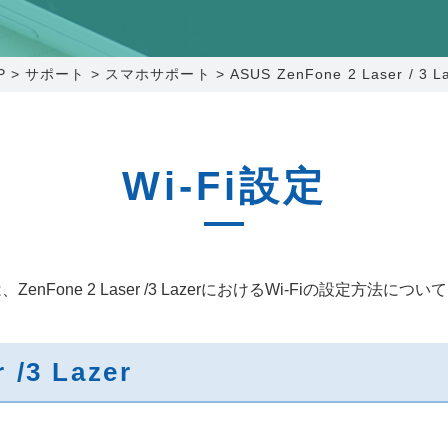
0120-173-577
0138-34-2525
0238-24-2525
0120-173-577
営業時間 9:15～18:00
営業時間 9:00～18:00
営業時間 9:00～18:00
営業時間 9:15～18:00
P
>
サポート
>
スマホサポート
>
ASUS ZenFone 2 Laser / 3 L
番組情報
番組情報
函館センター
新潟センター
Wi-Fi設定
〒041-0801
〒950-1189
enFone 2 Laser /3 LazerにおけるWi-Fiの設定方法に
北海道函館市桔梗町379-31
新潟県新潟市西区山田2310-39
0138-34-2525
025-210-1200
営業時間 9:00～18:00
営業時間 9:00～18:00
 /3 Lazer