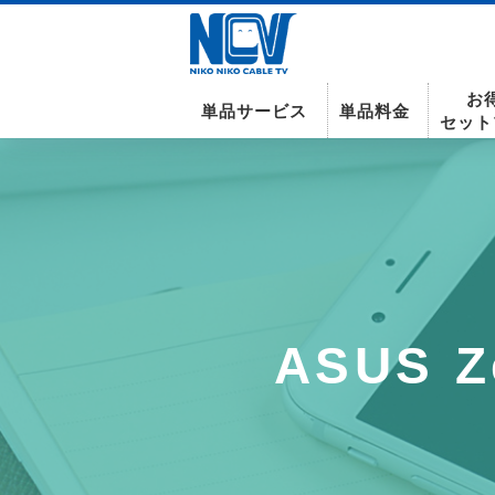
お
単品サービス
単品料金
セット
南東北センター(米沢)
インターネット
テレビ
インターネット
ASUS Ze
〒992-0044
山形県米沢市春日四丁目2-75