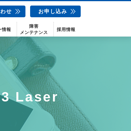
合わせ
お申し込み
障害
ー情報
採用情報
メンテナンス
新卒採用
中途採用
新潟センター
配信サービス
AIカメラ
話
動画配信サービス
 3 Laser
〒950-1189
新潟県新潟市西区山田2310-39