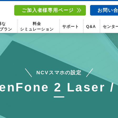
ご加入者様専用ページ
お問い
得な
料金
サポート
Q&A
センタ
プラン
シミュレーション
南東北センター(福島)
函館センター
南東北センター(米沢)
南東北センター(福島)
NCVスマホの設定
スマホ
固定電話
動画
テレビ
スマホ
固定電
nFone 2 Laser /
〒960-8252
〒041-0801
〒992-0044
〒960-8252
福島県福島市御山字一本松17-1-1
北海道函館市桔梗町379-31
山形県米沢市春日四丁目2-75
福島県福島市御山字一本松17-1-1