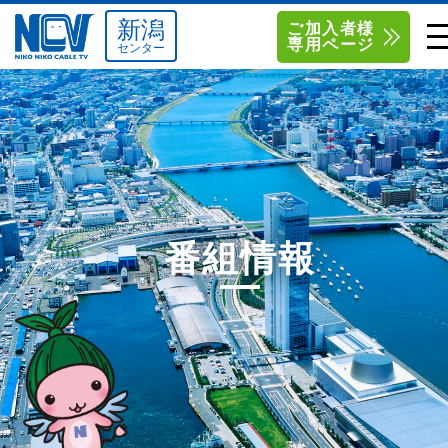
新潟
ご加入者様
専用ページ
センター
単品サービス
南東北センター（米沢）
0238-24-2525
単品料金
南東北センター（福島）
0120-173-577
南東北センター(米沢)
南東北センター(福島)
お得なセットプラン
函館センター
0138-34-2525
番組情報
料金シミュレーション
新潟センター
025-210-1200
サポート
〒992-0044
〒960-8252
山形県米沢市春日四丁目2-75
福島県福島市御山字一本松17-1
Q&A
1
0238-24-2525
0120-173-577
センター情報
営業時間 9:00～18:00
営業時間 9:15～18:00