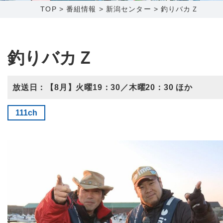
TOP
>
番組情報
>
新潟センター
>
釣りバカＺ
障害メンテナンス情報
函館センター
新潟センター
採用情報
釣りバカＺ
お問い合わせ
放送日：【8月】火曜19：30／木曜20：30 ほか
お申し込み
〒041-0801
〒950-1189
111ch
北海道函館市桔梗町379-31
新潟県新潟市西区山田2310-39
0138-34-2525
025-210-1200
営業時間 9:00～18:00
営業時間 9:00～18:00