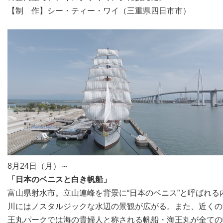
【制 作】シー・ティー・ワイ（三重県四日市市）
8月24日（月）～
「日本のベニスと白き帆船」
富山県射水市。立山連峰を背景に“日本のベニス”と呼ばれる
川にはノスタルジックな水辺の景観が広がる。また、近くの
王丸パークでは海の貴婦人と称される帆船・海王丸が全ての