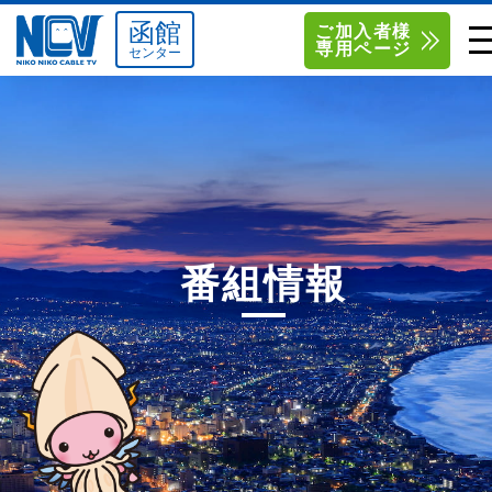
函館
ご加入者様
専用ページ
センター
単品サービス
南東北センター（米沢）
0238-24-2525
単品料金
南東北センター（福島）
0120-173-577
南東北センター(米沢)
南東北センター(福島)
お得なセットプラン
函館センター
0138-34-2525
番組情報
料金シミュレーション
新潟センター
025-210-1200
サポート
〒992-0044
〒960-8252
山形県米沢市春日四丁目2-75
福島県福島市御山字一本松17-1
Q&A
1
0238-24-2525
0120-173-577
センター情報
営業時間 9:00～18:00
営業時間 9:15～18:00