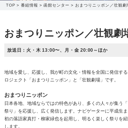
TOP
>
番組情報
>
函館センター
>
おまつりニッポン／壮観劇
障害メンテナンス情報
函館センター
新潟センター
採用情報
おまつりニッポン／壮観劇
お問い合わせ
放送日：火・木 13:00〜、月・金 20:00～ほか
お申し込み
〒041-0801
〒950-1189
北海道函館市桔梗町379-31
新潟県新潟市西区山田2310-39
地域を愛し、応援し、我が町の文化・情報を全国に発信する
0138-34-2525
025-210-1200
ロジェクト「おまつりニッポン」と「壮観劇場」です。
営業時間 9:00～18:00
営業時間 9:00～18:00
おまつりニッポン
日本各地、地域ならではの特色があり、多くの人々が集う「
祭り」を応援し、広く発信します。ナビゲーターに平成生ま
初の落語家真打・柳家緑也を起用し、明るく楽しく祭りを紹
します。