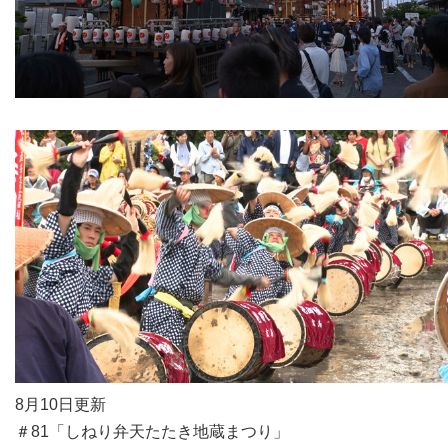
8月10日更新
＃81「しねり弁天たたき地蔵まつり」