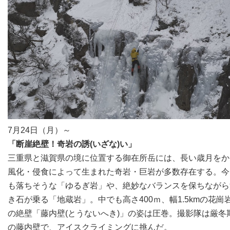
7月24日（月）～
「断崖絶壁！奇岩の誘(いざな)い」
三重県と滋賀県の境に位置する御在所岳には、長い歳月をか
風化・侵食によって生まれた奇岩・巨岩が多数存在する。今
も落ちそうな「ゆるぎ岩」や、絶妙なバランスを保ちながら
き石が乗る「地蔵岩」。中でも高さ400ｍ、幅1.5kmの花崗
の絶壁「藤内壁(とうないへき)」の姿は圧巻。撮影隊は厳冬
の藤内壁で、アイスクライミングに挑んだ。