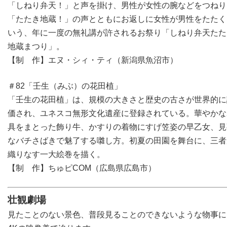
「しねり弁天！」と声を掛け、男性が女性の腕などをつねり
「たたき地蔵！」の声とともにお返しに女性が男性をたたく
いう、年に一度の無礼講が許されるお祭り「しねり弁天たた
地蔵まつり」。
【制 作】エヌ・シィ・ティ（新潟県魚沼市）
＃82「壬生（みぶ）の花田植」
「壬生の花田植」は、規模の大きさと歴史の古さが世界的に
価され、ユネスコ無形文化遺産に登録されている。華やかな
具をまとった飾り牛、かすりの着物にすげ笠姿の早乙女、見
なバチさばきで魅了する囃し方。初夏の田園を舞台に、三者
織りなす一大絵巻を描く。
【制 作】ちゅピCOM（広島県広島市）
壮観劇場
見たことのない景色、普段見ることのできないような物事に