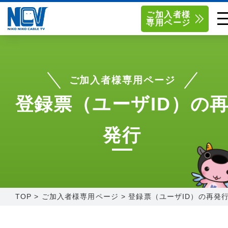
ご加入者様
専用ページ
単品サービス
南東北センター（米沢）
0238-24-2525
単品料金
南東北センター（福島）
0120-173-577
ご加入者様専用ページ
南東北センター(米沢)
南東北センター(福島)
登録票（ユーザID）の
お得なセットプラン
函館センター
0138-34-2525
発行
料金シミュレーション
新潟センター
025-210-1200
サポート
〒992-0044
〒960-8252
山形県米沢市春日四丁目2-75
福島県福島市御山字一本松17-1
Q&A
TOP
>
ご加入者様専用ページ
>
登録票（ユーザID）の再発
1
0238-24-2525
0120-173-577
センター情報
営業時間 9:00～18:00
営業時間 9:15～18:00