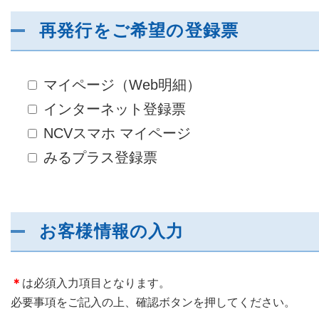
再発行をご希望の登録票
障害メンテナンス情報
函館センター
新潟センター
採用情報
マイページ（Web明細）
インターネット登録票
お問い合わせ
NCVスマホ マイページ
お申し込み
みるプラス登録票
〒041-0801
〒950-1189
北海道函館市桔梗町379-31
新潟県新潟市西区山田2310-39
0138-34-2525
025-210-1200
営業時間 9:00～18:00
営業時間 9:00～18:00
お客様情報の入力
＊
は必須入力項目となります。
必要事項をご記入の上、確認ボタンを押してください。