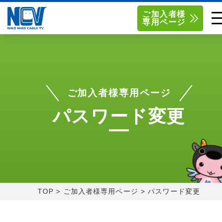
ご加入者様
専用ページ
単品サービス
南東北センター（米沢）
0238-24-2525
単品料金
南東北センター（福島）
0120-173-577
ご加入者様専用ページ
南東北センター(米沢)
南東北センター(福島)
お得なセットプラン
函館センター
0138-34-2525
パスワード変更
料金シミュレーション
新潟センター
025-210-1200
サポート
〒992-0044
〒960-8252
山形県米沢市春日四丁目2-75
福島県福島市御山字一本松17-1
Q&A
TOP
>
ご加入者様専用ページ
>
パスワード変更
1
0238-24-2525
0120-173-577
センター情報
営業時間 9:00～18:00
営業時間 9:15～18:00