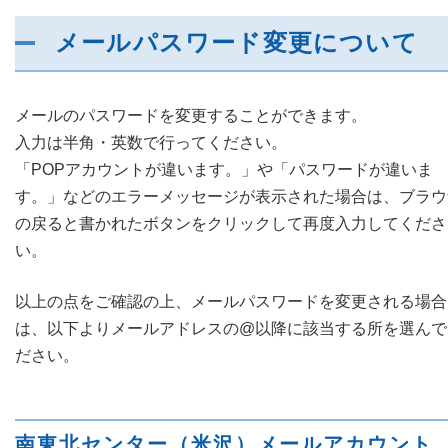
メールパスワード変更について
障害メンテナンス情報
函館センター
新潟センター
採用情報
メールのパスワードを変更することができます。
入力は半角・英数で行ってください。
お問い合わせ
「POPアカウントが違います。」や「パスワードが違いま
す。」などのエラーメッセージが表示された場合は、ブラウ
お申し込み
の戻ると書かれたボタンをクリックして再度入力してくださ
〒041-0801
〒950-1189
北海道函館市桔梗町379-31
新潟県新潟市西区山田2310-39
い。
0138-34-2525
025-210-1200
営業時間 9:00～18:00
営業時間 9:00～18:00
以上の点をご確認の上、メールパスワードを変更される場合
は、以下よりメールアドレスの@以降に該当する所を選んで
ださい。
南東北センター（米沢）メールアカウント