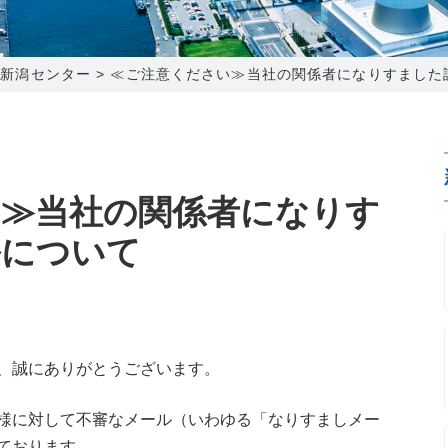
0120-173-577
0138-34-2525
0238-24-2525
0120-173-577
営業時間 9:15～18:00
営業時間 9:00～18:00
営業時間 9:00～18:00
営業時間 9:15～18:00
>
新潟センター
>
≪ご注意ください≫当社の関係者になりすました
番組情報
番組情報
函館センター
新潟センター
い≫当社の関係者になりす
ルについて
〒041-0801
〒950-1189
北海道函館市桔梗町379-31
新潟県新潟市西区山田2310-39
0138-34-2525
025-210-1200
営業時間 9:00～18:00
営業時間 9:00～18:00
、誠にありがとうございます。
様に対して不審なメール（いわゆる「なりすましメー
ております。