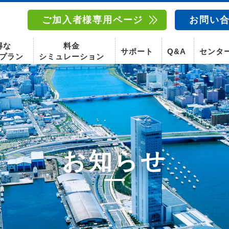
ご加入者様専用ページ
お問い
得な
料金
サポート
Q&A
センタ
プラン
シミュレーション
南東北センター(福島)
函館センター
南東北センター(米沢)
南東北センター(福島)
スマホ
お知らせ
固定電話
動画
テレビ
スマホ
固定電
〒960-8252
〒041-0801
〒992-0044
〒960-8252
福島県福島市御山字一本松17-1-1
北海道函館市桔梗町379-31
山形県米沢市春日四丁目2-75
福島県福島市御山字一本松17-1-1