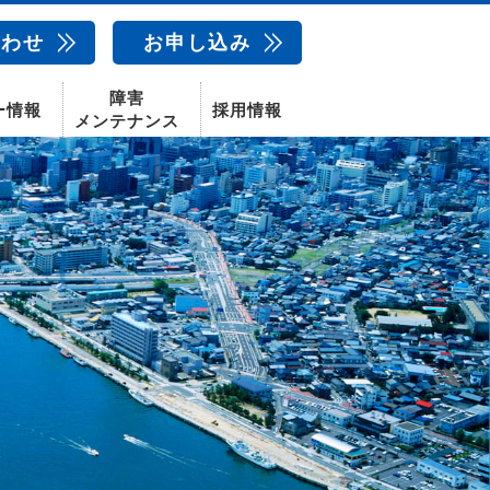
合わせ
お申し込み
障害
ー情報
採用情報
メンテナンス
新卒採用
中途採用
新潟センター
配信サービス
AIカメラ
話
動画配信サービス
〒950-1189
新潟県新潟市西区山田2310-39