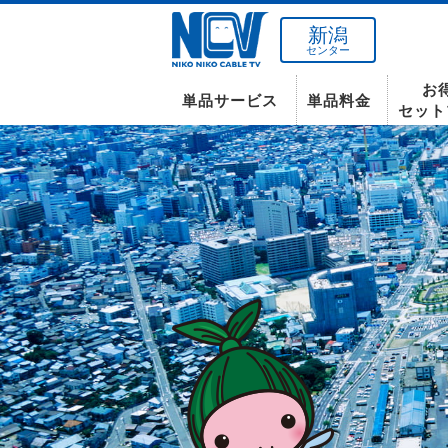
新潟
センター
お
単品サービス
単品料金
セット
南東北センター(米沢)
インターネット
テレビ
インターネット
〒992-0044
山形県米沢市春日四丁目2-75