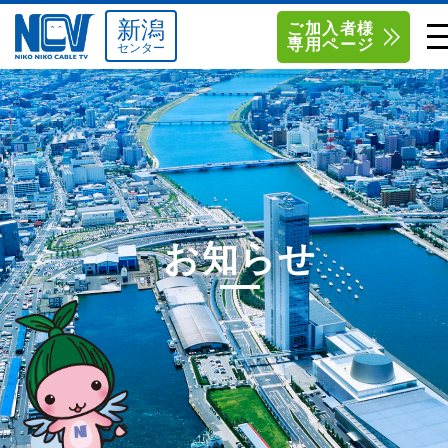
新潟
ご加入者様
専用ページ
センター
単品サービス
南東北センター（米沢）
0238-24-2525
単品料金
南東北センター（福島）
0120-173-577
南東北センター(米沢)
南東北センター(福島)
お得なセットプラン
函館センター
0138-34-2525
お知らせ
料金シミュレーション
新潟センター
025-210-1200
サポート
〒992-0044
〒960-8252
山形県米沢市春日四丁目2-75
福島県福島市御山字一本松17-1
Q&A
1
0238-24-2525
0120-173-577
センター情報
営業時間 9:00～18:00
営業時間 9:15～18:00