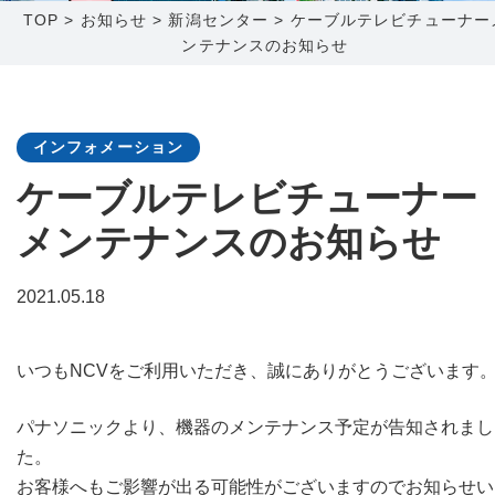
TOP
>
お知らせ
>
新潟センター
>
ケーブルテレビチューナー
ンテナンスのお知らせ
障害メンテナンス情報
函館センター
新潟センター
採用情報
インフォメーション
お問い合わせ
ケーブルテレビチューナー
メンテナンスのお知らせ
お申し込み
〒041-0801
〒950-1189
北海道函館市桔梗町379-31
新潟県新潟市西区山田2310-39
2021.05.18
0138-34-2525
025-210-1200
営業時間 9:00～18:00
営業時間 9:00～18:00
いつもNCVをご利用いただき、誠にありがとうございます
パナソニックより、機器のメンテナンス予定が告知されまし
た。
お客様へもご影響が出る可能性がございますのでお知らせい