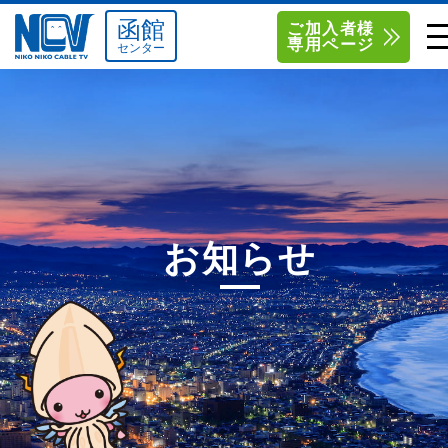
函館
ご加入者様
専用ページ
センター
単品サービス
南東北センター（米沢）
0238-24-2525
単品料金
南東北センター（福島）
0120-173-577
南東北センター(米沢)
南東北センター(福島)
お得なセットプラン
函館センター
0138-34-2525
お知らせ
料金シミュレーション
新潟センター
025-210-1200
サポート
〒992-0044
〒960-8252
山形県米沢市春日四丁目2-75
福島県福島市御山字一本松17-1
Q&A
1
0238-24-2525
0120-173-577
センター情報
営業時間 9:00～18:00
営業時間 9:15～18:00