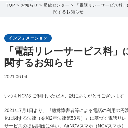
TOP
>
お知らせ
>
函館センター
>
「電話リレーサービス料」
関するお知らせ
障害メンテナンス情報
函館センター
新潟センター
採用情報
インフォメーション
お問い合わせ
「電話リレーサービス料」
関するお知らせ
お申し込み
〒041-0801
〒950-1189
北海道函館市桔梗町379-31
新潟県新潟市西区山田2310-39
2021.06.04
0138-34-2525
025-210-1200
営業時間 9:00～18:00
営業時間 9:00～18:00
いつもNCVをご利用いただき、誠にありがとうございます
2021年7月1日より、『聴覚障害者等による電話の利用の円
化に関する法律（令和2年法律第53号）』に基づく電話リレ
サービスの提供開始に伴い、AirNCVスマホ（NCVスマホ）