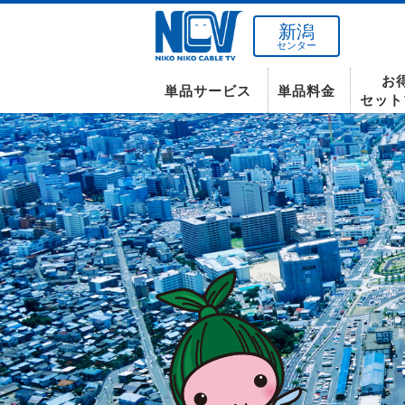
新潟
センター
お
単品サービス
単品料金
セット
南東北センター(米沢)
インターネット
テレビ
インターネット
〒992-0044
山形県米沢市春日四丁目2-75