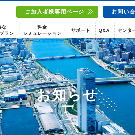
ご加入者様専用ページ
お問い
得な
料金
サポート
Q&A
センタ
プラン
シミュレーション
南東北センター(福島)
函館センター
南東北センター(米沢)
南東北センター(福島)
スマホ
お知らせ
固定電話
動画
テレビ
スマホ
固定電
〒960-8252
〒041-0801
〒992-0044
〒960-8252
福島県福島市御山字一本松17-1-1
北海道函館市桔梗町379-31
山形県米沢市春日四丁目2-75
福島県福島市御山字一本松17-1-1