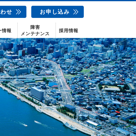
合わせ
お申し込み
障害
ー情報
採用情報
メンテナンス
新卒採用
中途採用
新潟センター
配信サービス
AIカメラ
話
動画配信サービス
〒950-1189
新潟県新潟市西区山田2310-39