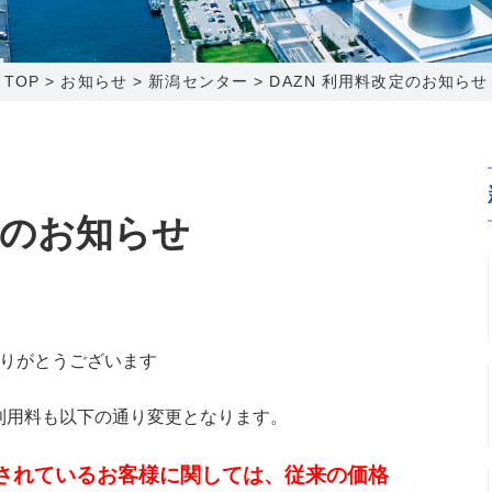
0120-173-577
0138-34-2525
0238-24-2525
0120-173-577
営業時間 9:15～18:00
営業時間 9:00～18:00
営業時間 9:00～18:00
営業時間 9:15～18:00
TOP
>
お知らせ
>
新潟センター
>
DAZN 利用料改定のお知らせ
番組情報
番組情報
函館センター
新潟センター
定のお知らせ
〒041-0801
〒950-1189
北海道函館市桔梗町379-31
新潟県新潟市西区山田2310-39
ありがとうございます
0138-34-2525
025-210-1200
営業時間 9:00～18:00
営業時間 9:00～18:00
N利用料も以下の通り変更となります。
約されているお客様に関しては、従来の価格