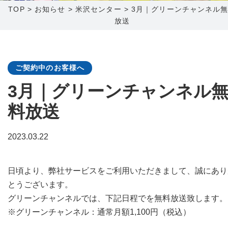
TOP
>
お知らせ
>
米沢センター
>
3月｜グリーンチャンネル
放送
障害メンテナンス情報
函館センター
新潟センター
採用情報
ご契約中のお客様へ
お問い合わせ
3月｜グリーンチャンネル
料放送
お申し込み
〒041-0801
〒950-1189
北海道函館市桔梗町379-31
新潟県新潟市西区山田2310-39
2023.03.22
0138-34-2525
025-210-1200
営業時間 9:00～18:00
営業時間 9:00～18:00
日頃より、弊社サービスをご利用いただきまして、誠にあり
とうございます。
グリーンチャンネルでは、下記日程でを無料放送致します。
※グリーンチャンネル：通常月額1,100円（税込）