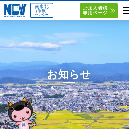
南東北
ご加入者様
（米沢）
専用ページ
センター
単品サービス
南東北センター（米沢）
0238-24-2525
単品料金
南東北センター（福島）
0120-173-577
南東北センター(米沢)
南東北センター(福島)
お得なセットプラン
函館センター
0138-34-2525
お知らせ
料金シミュレーション
新潟センター
025-210-1200
サポート
〒992-0044
〒960-8252
山形県米沢市春日四丁目2-75
福島県福島市御山字一本松17-1
Q&A
1
0238-24-2525
0120-173-577
センター情報
営業時間 9:00～18:00
営業時間 9:15～18:00