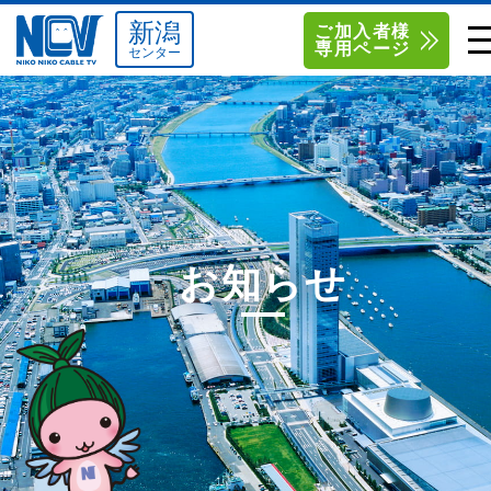
新潟
ご加入者様
専用ページ
センター
単品サービス
南東北センター（米沢）
0238-24-2525
単品料金
南東北センター（福島）
0120-173-577
南東北センター(米沢)
南東北センター(福島)
お得なセットプラン
函館センター
0138-34-2525
お知らせ
料金シミュレーション
新潟センター
025-210-1200
サポート
〒992-0044
〒960-8252
山形県米沢市春日四丁目2-75
福島県福島市御山字一本松17-1
Q&A
1
0238-24-2525
0120-173-577
センター情報
営業時間 9:00～18:00
営業時間 9:15～18:00