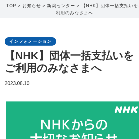
TOP
>
お知らせ
>
新潟センター
>
【NHK】団体一括支払いを
利用のみなさまへ
障害メンテナンス情報
函館センター
新潟センター
採用情報
インフォメーション
お問い合わせ
【NHK】団体一括支払いを
ご利用のみなさまへ
お申し込み
〒041-0801
〒950-1189
北海道函館市桔梗町379-31
新潟県新潟市西区山田2310-39
2023.08.10
0138-34-2525
025-210-1200
営業時間 9:00～18:00
営業時間 9:00～18:00