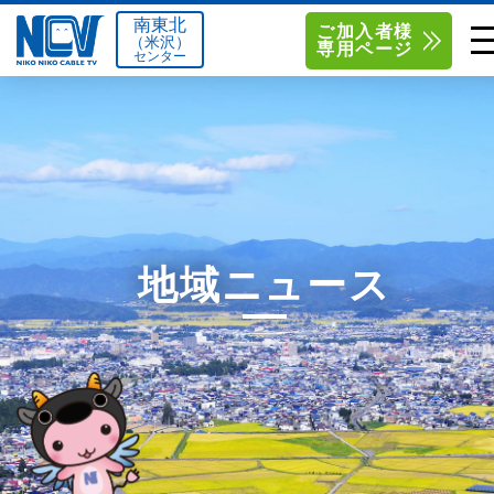
南東北
ご加入者様
（米沢）
専用ページ
センター
単品サービス
南東北センター（米沢）
0238-24-2525
単品料金
南東北センター（福島）
0120-173-577
南東北センター(米沢)
南東北センター(福島)
お得なセットプラン
函館センター
0138-34-2525
地域ニュース
料金シミュレーション
新潟センター
025-210-1200
サポート
〒992-0044
〒960-8252
山形県米沢市春日四丁目2-75
福島県福島市御山字一本松17-1
Q&A
1
0238-24-2525
0120-173-577
センター情報
営業時間 9:00～18:00
営業時間 9:15～18:00