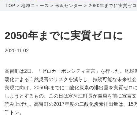
TOP
>
地域ニュース
>
米沢センター
>
2050年までに実質ゼ
障害メンテナンス情報
函館センター
新潟センター
採用情報
2050年までに実質ゼロに
お問い合わせ
2020.11.02
お申し込み
〒041-0801
〒950-1189
高畠町は2日、「ゼロカーボンシティ宣言」を行った。地球
北海道函館市桔梗町379-31
新潟県新潟市西区山田2310-39
暖化による自然災害のリスクを減らし、持続可能な未来社会
0138-34-2525
025-210-1200
実現に向け、2050年までに二酸化炭素の排出量を実質ゼロ
営業時間 9:00～18:00
営業時間 9:00～18:00
しようとするもの。この日は寒河江町長が職員を前に宣言文
読み上げた。高畠町の2017年度の二酸化炭素排出量は、15万
千トン。