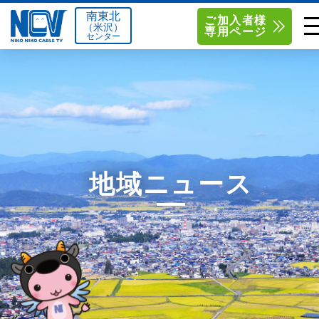
南東北
ご加入者様
（米沢）
専用ページ
センター
単品サービス
南東北センター（米沢）
0238-24-2525
単品料金
南東北センター（福島）
0120-173-577
南東北センター(米沢)
南東北センター(福島)
お得なセットプラン
函館センター
0138-34-2525
地域ニュース
料金シミュレーション
新潟センター
025-210-1200
サポート
〒992-0044
〒960-8252
山形県米沢市春日四丁目2-75
福島県福島市御山字一本松17-1
Q&A
1
0238-24-2525
0120-173-577
センター情報
営業時間 9:00～18:00
営業時間 9:15～18:00