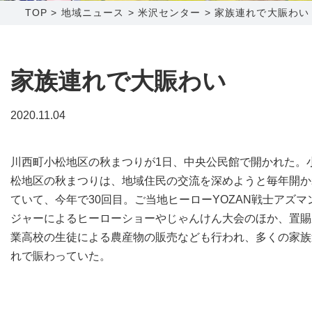
TOP
>
地域ニュース
>
米沢センター
>
家族連れで大賑わい
障害メンテナンス情報
函館センター
新潟センター
採用情報
家族連れで大賑わい
お問い合わせ
2020.11.04
お申し込み
〒041-0801
〒950-1189
川西町小松地区の秋まつりが1日、中央公民館で開かれた。
北海道函館市桔梗町379-31
新潟県新潟市西区山田2310-39
松地区の秋まつりは、地域住民の交流を深めようと毎年開か
0138-34-2525
025-210-1200
ていて、今年で30回目。ご当地ヒーローYOZAN戦士アズマ
営業時間 9:00～18:00
営業時間 9:00～18:00
ジャーによるヒーローショーやじゃんけん大会のほか、置賜
業高校の生徒による農産物の販売なども行われ、多くの家族
れで賑わっていた。