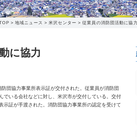
0120-173-577
0138-34-2525
0238-24-2525
0120-173-577
営業時間 9:15～18:00
営業時間 9:00～18:00
営業時間 9:00～18:00
営業時間 9:15～18:00
TOP
>
地域ニュース
>
米沢センター
>
従業員の消防団活動に協
番組情報
番組情報
函館センター
新潟センター
動に協力
〒041-0801
〒950-1189
消防団協力事業所表示証が交付された。従業員が消防団
北海道函館市桔梗町379-31
新潟県新潟市西区山田2310-39
んでいる会社などに対し、米沢市が交付している。交付
0138-34-2525
025-210-1200
表示証が手渡された。消防団協力事業所の認定を受けて
営業時間 9:00～18:00
営業時間 9:00～18:00