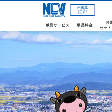
南東北
（米沢）
センター
お
単品サービス
単品料金
セット
南東北センター(米沢)
インターネット
テレビ
インターネット
〒992-0044
山形県米沢市春日四丁目2-75