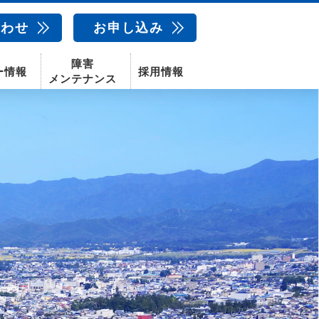
合わせ
お申し込み
障害
ー情報
採用情報
メンテナンス
新卒採用
中途採用
新潟センター
配信サービス
AIカメラ
話
動画配信サービス
〒950-1189
新潟県新潟市西区山田2310-39