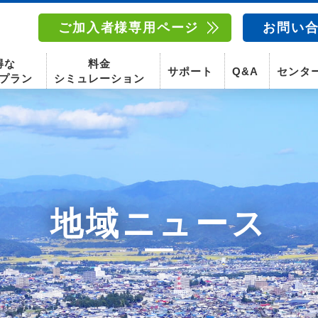
ご加入者様専用ページ
お問い
得な
料金
サポート
Q&A
センタ
プラン
シミュレーション
南東北センター(福島)
函館センター
南東北センター(米沢)
南東北センター(福島)
地域ニュース
スマホ
固定電話
動画
テレビ
スマホ
固定電
〒960-8252
〒041-0801
〒992-0044
〒960-8252
福島県福島市御山字一本松17-1-1
北海道函館市桔梗町379-31
山形県米沢市春日四丁目2-75
福島県福島市御山字一本松17-1-1