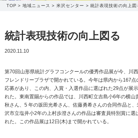
TOP
>
地域ニュース
>
米沢センター
>
統計表現技術の向上図
障害メンテナンス情報
函館センター
新潟センター
採用情報
統計表現技術の向上図る
お問い合わせ
2020.11.10
お申し込み
〒041-0801
〒950-1189
第70回山形県統計グラフコンクールの優秀作品展が今、川
北海道函館市桔梗町379-31
新潟県新潟市西区山田2310-39
フレンドリープラザで開かれている。今年は県内から167点
0138-34-2525
025-210-1200
応募があり、この内、入賞・入選作品に選ばれた29点が展
営業時間 9:00～18:00
営業時間 9:00～18:00
れた。東南置賜からの作品では、川西町立吉島小6年の横山
秋さん、5 年の坂田光希さん、佐藤勇希さんの合同作品と、
沢市立塩井小2年の上村歩澄さんの作品は審査員特別賞に選
れた。この作品展は12日(木)まで開かれている。