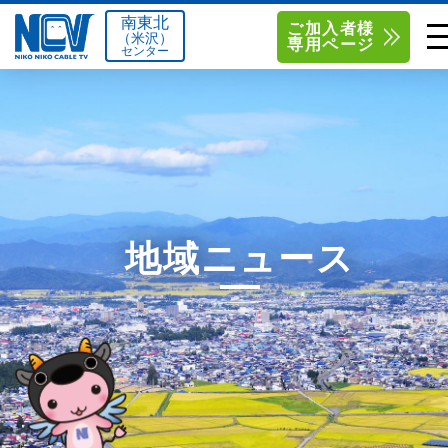
南東北
ご加入者様
（米沢）
専用ページ
センター
単品サービス
南東北センター（米沢）
0238-24-2525
単品料金
南東北センター（福島）
0120-173-577
南東北センター(米沢)
南東北センター(福島)
お得なセットプラン
函館センター
0138-34-2525
地域ニュース
料金シミュレーション
新潟センター
025-210-1200
サポート
〒992-0044
〒960-8252
山形県米沢市春日四丁目2-75
福島県福島市御山字一本松17-1
Q&A
1
0238-24-2525
0120-173-577
センター情報
営業時間 9:00～18:00
営業時間 9:15～18:00