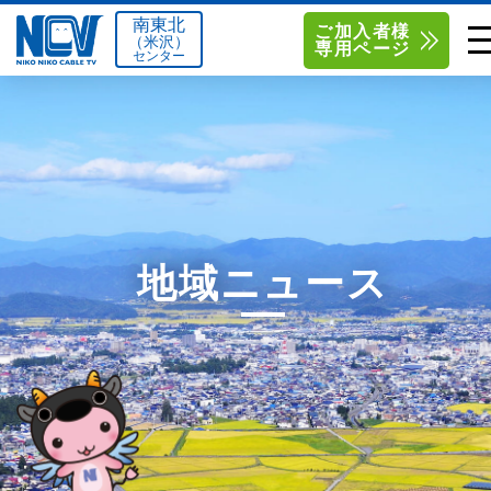
南東北
ご加入者様
（米沢）
専用ページ
センター
単品サービス
南東北センター（米沢）
0238-24-2525
単品料金
南東北センター（福島）
0120-173-577
南東北センター(米沢)
南東北センター(福島)
お得なセットプラン
函館センター
0138-34-2525
地域ニュース
料金シミュレーション
新潟センター
025-210-1200
サポート
〒992-0044
〒960-8252
山形県米沢市春日四丁目2-75
福島県福島市御山字一本松17-1
Q&A
1
0238-24-2525
0120-173-577
センター情報
営業時間 9:00～18:00
営業時間 9:15～18:00