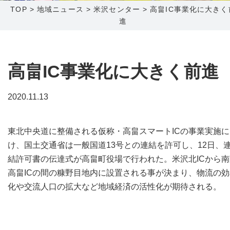
TOP
>
地域ニュース
>
米沢センター
>
高畠IC事業化に大きく
進
障害メンテナンス情報
函館センター
新潟センター
採用情報
高畠IC事業化に大きく前進
お問い合わせ
2020.11.13
お申し込み
〒041-0801
〒950-1189
北海道函館市桔梗町379-31
新潟県新潟市西区山田2310-39
東北中央道に整備される仮称・高畠スマートICの事業実施に
0138-34-2525
025-210-1200
け、国土交通省は一般国道13号との連結を許可し、12日、
営業時間 9:00～18:00
営業時間 9:00～18:00
結許可書の伝達式が高畠町役場で行われた。米沢北ICから南
高畠ICの間の糠野目地内に設置される事が決まり、物流の効
化や交流人口の拡大など地域経済の活性化が期待される。