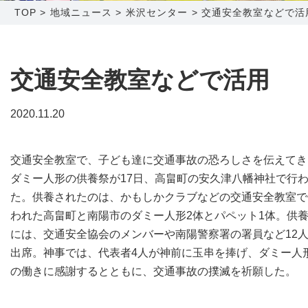
TOP
>
地域ニュース
>
米沢センター
>
交通安全教室などで活
障害メンテナンス情報
函館センター
新潟センター
採用情報
交通安全教室などで活用
お問い合わせ
2020.11.20
お申し込み
〒041-0801
〒950-1189
交通安全教室で、子ども達に交通事故の恐ろしさを伝えてき
北海道函館市桔梗町379-31
新潟県新潟市西区山田2310-39
ダミー人形の供養祭が17日、高畠町の安久津八幡神社で行
0138-34-2525
025-210-1200
た。供養されたのは、かもしかクラブなどの交通安全教室で
営業時間 9:00～18:00
営業時間 9:00～18:00
われた高畠町と南陽市のダミー人形2体とパペット1体。供
には、交通安全協会のメンバーや南陽警察署の署員など12
出席。神事では、代表者4人が神前に玉串を捧げ、ダミー人
の働きに感謝するとともに、交通事故の撲滅を祈願した。