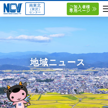
南東北
ご加入者様
（米沢）
専用ページ
センター
単品サービス
南東北センター（米沢）
0238-24-2525
単品料金
南東北センター（福島）
0120-173-577
南東北センター(米沢)
南東北センター(福島)
お得なセットプラン
函館センター
0138-34-2525
地域ニュース
料金シミュレーション
新潟センター
025-210-1200
サポート
〒992-0044
〒960-8252
山形県米沢市春日四丁目2-75
福島県福島市御山字一本松17-1
Q&A
1
0238-24-2525
0120-173-577
センター情報
営業時間 9:00～18:00
営業時間 9:15～18:00