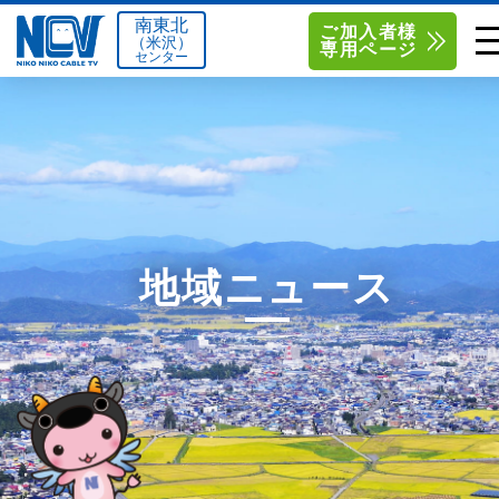
南東北
ご加入者様
（米沢）
専用ページ
センター
単品サービス
南東北センター（米沢）
0238-24-2525
単品料金
南東北センター（福島）
0120-173-577
南東北センター(米沢)
南東北センター(福島)
お得なセットプラン
函館センター
0138-34-2525
地域ニュース
料金シミュレーション
新潟センター
025-210-1200
サポート
〒992-0044
〒960-8252
山形県米沢市春日四丁目2-75
福島県福島市御山字一本松17-1
Q&A
1
0238-24-2525
0120-173-577
センター情報
営業時間 9:00～18:00
営業時間 9:15～18:00