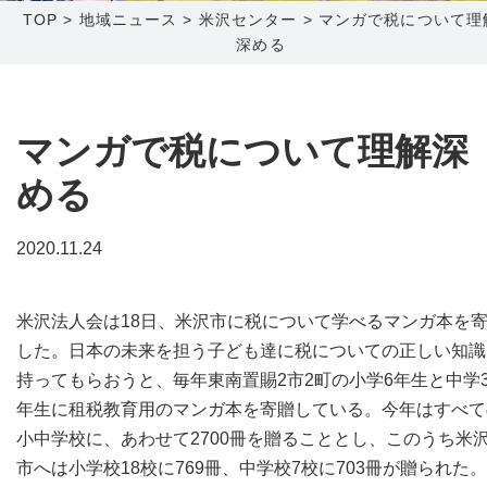
TOP
>
地域ニュース
>
米沢センター
>
マンガで税について理
深める
障害メンテナンス情報
函館センター
新潟センター
採用情報
マンガで税について理解深
お問い合わせ
める
お申し込み
〒041-0801
〒950-1189
2020.11.24
北海道函館市桔梗町379-31
新潟県新潟市西区山田2310-39
0138-34-2525
025-210-1200
米沢法人会は18日、米沢市に税について学べるマンガ本を
営業時間 9:00～18:00
営業時間 9:00～18:00
した。日本の未来を担う子ども達に税についての正しい知識
持ってもらおうと、毎年東南置賜2市2町の小学6年生と中学
年生に租税教育用のマンガ本を寄贈している。今年はすべて
小中学校に、あわせて2700冊を贈ることとし、このうち米
市へは小学校18校に769冊、中学校7校に703冊が贈られた。