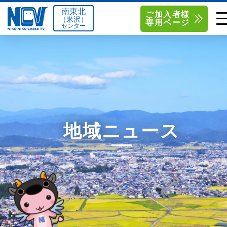
南東北
ご加入者様
（米沢）
専用ページ
センター
単品サービス
南東北センター（米沢）
0238-24-2525
単品料金
南東北センター（福島）
0120-173-577
南東北センター(米沢)
南東北センター(福島)
お得なセットプラン
函館センター
0138-34-2525
地域ニュース
料金シミュレーション
新潟センター
025-210-1200
サポート
〒992-0044
〒960-8252
山形県米沢市春日四丁目2-75
福島県福島市御山字一本松17-1
Q&A
1
0238-24-2525
0120-173-577
センター情報
営業時間 9:00～18:00
営業時間 9:15～18:00