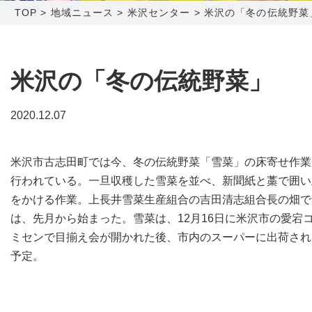
TOP
>
地域ニュース
>
米沢センター
>
米沢の「冬の伝統野菜
障害メンテナンス情報
函館センター
新潟センター
採用情報
米沢の「冬の伝統野菜」
お問い合わせ
2020.12.07
お申し込み
〒041-0801
〒950-1189
米沢市古志田町では今、冬の伝統野菜「雪菜」の床寄せ作業
北海道函館市桔梗町379-31
新潟県新潟市西区山田2310-39
行われている。一旦収穫した雪菜を並べ、新聞紙と藁で囲い
0138-34-2525
025-210-1200
をかける作業。上長井雪菜生産組合の吉田清志組合長の畑で
営業時間 9:00～18:00
営業時間 9:00～18:00
は、先月から始まった。雪菜は、12月16日に米沢市の愛宕
ミセンで目揃え会が開かれた後、市内のスーパーに出荷され
予定。