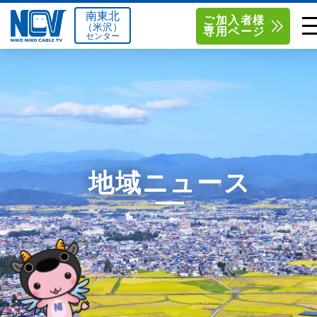
南東北
ご加入者様
（米沢）
専用ページ
センター
単品サービス
南東北センター（米沢）
0238-24-2525
単品料金
南東北センター（福島）
0120-173-577
南東北センター(米沢)
南東北センター(福島)
お得なセットプラン
函館センター
0138-34-2525
地域ニュース
料金シミュレーション
新潟センター
025-210-1200
サポート
〒992-0044
〒960-8252
山形県米沢市春日四丁目2-75
福島県福島市御山字一本松17-1
Q&A
1
0238-24-2525
0120-173-577
センター情報
営業時間 9:00～18:00
営業時間 9:15～18:00