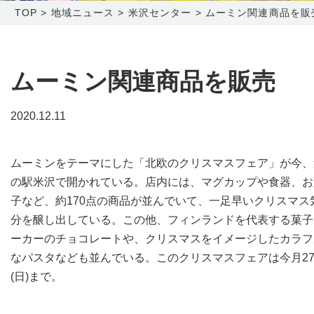
TOP
>
地域ニュース
>
米沢センター
>
ムーミン関連商品を販
障害メンテナンス情報
函館センター
新潟センター
採用情報
ムーミン関連商品を販売
お問い合わせ
2020.12.11
お申し込み
〒041-0801
〒950-1189
ムーミンをテーマにした「北欧のクリスマスフェア」が今、
北海道函館市桔梗町379-31
新潟県新潟市西区山田2310-39
の駅米沢で開かれている。店内には、マグカップや食器、お
0138-34-2525
025-210-1200
子など、約170点の商品が並んでいて、一足早いクリスマス
営業時間 9:00～18:00
営業時間 9:00～18:00
分を醸し出している。この他、フィンランドを代表する菓子
ーカーのチョコレートや、クリスマスをイメージしたカラフ
なパスタなども並んでいる。このクリスマスフェアは今月2
(日)まで。