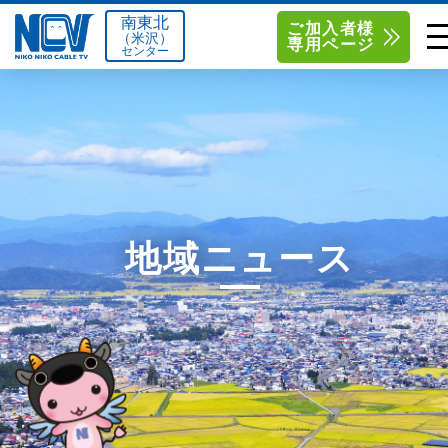
南東北
ご加入者様
（米沢）
専用ページ
センター
単品サービス
南東北センター（米沢）
0238-24-2525
単品料金
南東北センター（福島）
0120-173-577
南東北センター(米沢)
南東北センター(福島)
お得なセットプラン
函館センター
0138-34-2525
地域ニュース
料金シミュレーション
新潟センター
025-210-1200
サポート
〒992-0044
〒960-8252
山形県米沢市春日四丁目2-75
福島県福島市御山字一本松17-1
Q&A
1
0238-24-2525
0120-173-577
センター情報
営業時間 9:00～18:00
営業時間 9:15～18:00