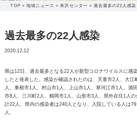
TOP
>
地域ニュース
>
米沢センター
>
過去最多の22人感染
障害メンテナンス情報
函館センター
新潟センター
採用情報
過去最多の22人感染
お問い合わせ
2020.12.12
お申し込み
〒041-0801
〒950-1189
県は12日、過去最多となる22人が新型コロナウイルスに感
北海道函館市桔梗町379-31
新潟県新潟市西区山田2310-39
したと発表した。感染が確認されたのは、天童市2人、大江
0138-34-2525
025-210-1200
人、東根市1人、村山市1人、上山市1人、寒河江市1人、酒
営業時間 9:00～18:00
営業時間 9:00～18:00
市8人、三川町2人、鶴岡市1人、山形市3人、県外在住1人の
計22人。県内の感染者は240人となり、入院している人は79
人。