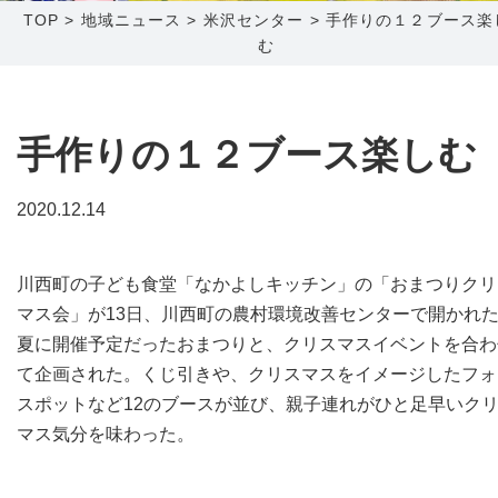
TOP
>
地域ニュース
>
米沢センター
>
手作りの１２ブース楽
む
障害メンテナンス情報
函館センター
新潟センター
採用情報
手作りの１２ブース楽しむ
お問い合わせ
2020.12.14
お申し込み
〒041-0801
〒950-1189
北海道函館市桔梗町379-31
新潟県新潟市西区山田2310-39
川西町の子ども食堂「なかよしキッチン」の「おまつりクリ
0138-34-2525
025-210-1200
マス会」が13日、川西町の農村環境改善センターで開かれ
営業時間 9:00～18:00
営業時間 9:00～18:00
夏に開催予定だったおまつりと、クリスマスイベントを合わ
て企画された。くじ引きや、クリスマスをイメージしたフォ
スポットなど12のブースが並び、親子連れがひと足早いク
マス気分を味わった。