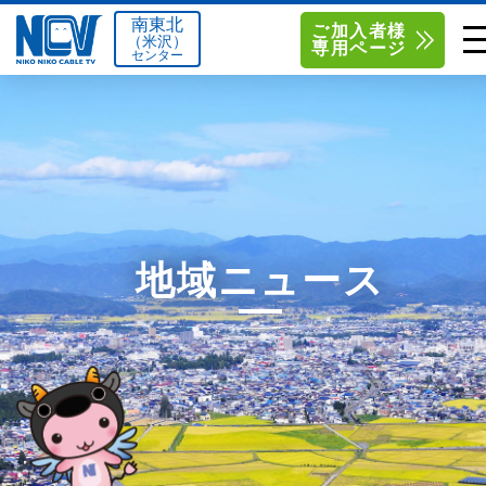
南東北
ご加入者様
（米沢）
専用ページ
センター
単品サービス
南東北センター（米沢）
0238-24-2525
単品料金
南東北センター（福島）
0120-173-577
南東北センター(米沢)
南東北センター(福島)
お得なセットプラン
函館センター
0138-34-2525
地域ニュース
料金シミュレーション
新潟センター
025-210-1200
サポート
〒992-0044
〒960-8252
山形県米沢市春日四丁目2-75
福島県福島市御山字一本松17-1
Q&A
1
0238-24-2525
0120-173-577
センター情報
営業時間 9:00～18:00
営業時間 9:15～18:00