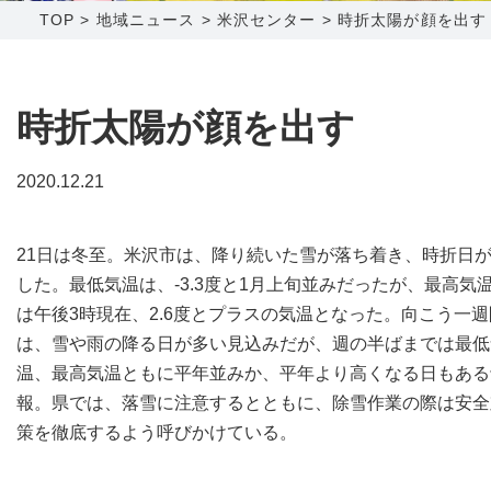
TOP
>
地域ニュース
>
米沢センター
>
時折太陽が顔を出す
障害メンテナンス情報
函館センター
新潟センター
採用情報
時折太陽が顔を出す
お問い合わせ
2020.12.21
お申し込み
〒041-0801
〒950-1189
21日は冬至。米沢市は、降り続いた雪が落ち着き、時折日
北海道函館市桔梗町379-31
新潟県新潟市西区山田2310-39
した。最低気温は、-3.3度と1月上旬並みだったが、最高気
0138-34-2525
025-210-1200
は午後3時現在、2.6度とプラスの気温となった。向こう一週
営業時間 9:00～18:00
営業時間 9:00～18:00
は、雪や雨の降る日が多い見込みだが、週の半ばまでは最低
温、最高気温ともに平年並みか、平年より高くなる日もある
報。県では、落雪に注意するとともに、除雪作業の際は安全
策を徹底するよう呼びかけている。