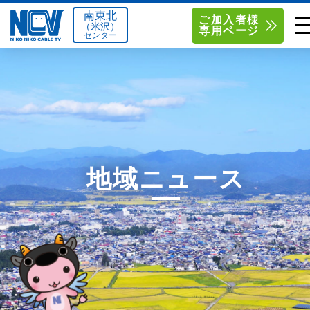
南東北
ご加入者様
（米沢）
専用ページ
センター
単品サービス
南東北センター（米沢）
0238-24-2525
単品料金
南東北センター（福島）
0120-173-577
南東北センター(米沢)
南東北センター(福島)
お得なセットプラン
函館センター
0138-34-2525
地域ニュース
料金シミュレーション
新潟センター
025-210-1200
サポート
〒992-0044
〒960-8252
山形県米沢市春日四丁目2-75
福島県福島市御山字一本松17-1
Q&A
1
0238-24-2525
0120-173-577
センター情報
営業時間 9:00～18:00
営業時間 9:15～18:00