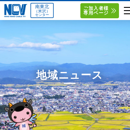
南東北
ご加入者様
（米沢）
専用ページ
センター
単品サービス
南東北センター（米沢）
0238-24-2525
単品料金
南東北センター（福島）
0120-173-577
南東北センター(米沢)
南東北センター(福島)
お得なセットプラン
函館センター
0138-34-2525
地域ニュース
料金シミュレーション
新潟センター
025-210-1200
サポート
〒992-0044
〒960-8252
山形県米沢市春日四丁目2-75
福島県福島市御山字一本松17-1
Q&A
1
0238-24-2525
0120-173-577
センター情報
営業時間 9:00～18:00
営業時間 9:15～18:00