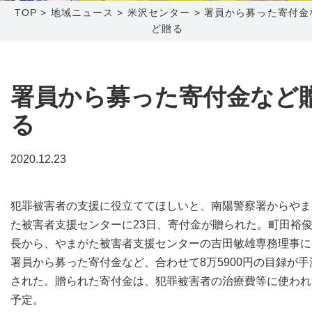
TOP
>
地域ニュース
>
米沢センター
>
署員から募った寄付金
ど贈る
障害メンテナンス情報
函館センター
新潟センター
採用情報
署員から募った寄付金など
お問い合わせ
る
お申し込み
〒041-0801
〒950-1189
2020.12.23
北海道函館市桔梗町379-31
新潟県新潟市西区山田2310-39
0138-34-2525
025-210-1200
犯罪被害者の支援に役立ててほしいと、南陽警察署からやま
営業時間 9:00～18:00
営業時間 9:00～18:00
た被害者支援センターに23日、寄付金が贈られた。町田裕
長から、やまがた被害者支援センターの吉田敏雄専務理事に
署員から募った寄付金など、合わせて8万5900円の目録が手
された。贈られた寄付金は、犯罪被害者の治療費等に使われ
予定。